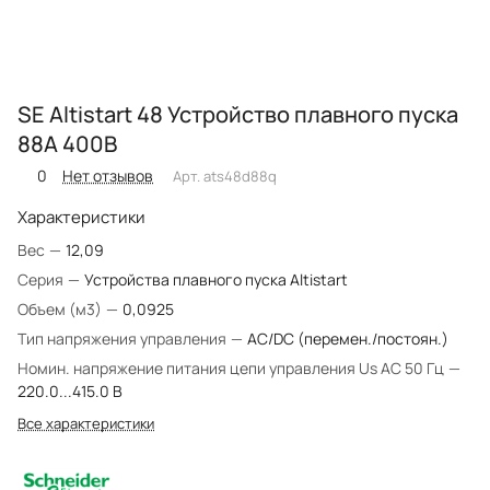
SE Altistart 48 Устройство плавного пуска
88A 400В
0
Нет отзывов
Арт.
ats48d88q
Характеристики
Вес
—
12,09
Серия
—
Устройства плавного пуска Altistart
Объем (м3)
—
0,0925
Тип напряжения управления
—
AC/DC (перемен./постоян.)
Номин. напряжение питания цепи управления Us AC 50 Гц
—
220.0...415.0 В
Все характеристики