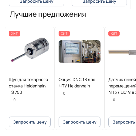
Запросить цену
Запросить цену
Лучшие предложения
ХИТ
ХИТ
ХИТ
Щуп для токарного
Опция DNC 18 для
Датчик лине
станка Heidenhain
ЧПУ Heidenhain
перемещений
TS 750
4113 / LIC 419
0
HEIDENHAIN
0
0
Запросить цену
Запросить цену
Запросить