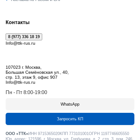
Контакты
8 (977) 336 18 19
Info@ttk-rus.ru
107023
г. Москва
,
Большая Семёновская ул., 40,
стр. 13, этаж 9, офис 907
Info@ttk-rus.ru
Пн - Пт 8:00-19:00
WhatsApp
Запросить КП
ООО «ТТК»
ИНН 9715365020
КПП 773101001
ОГРН 1197746605550
Юр. адрес: 121596, г. Москва, ул. Горбунова, д. 2, стр. 3, пом. 246