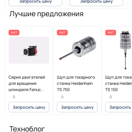
Запросить цену
Запросить цену
Лучшие предложения
ХИТ
ХИТ
ХИТ
Серия двигателей
Щуп для токарного
Щуп для ток
для вращения
станка Heidenhain
станка Heide
шпинделя Fanuc
TS 750
TS 150
Beta iI
0
0
0
Запросить цену
Запросить цену
Запросить
Техноблог