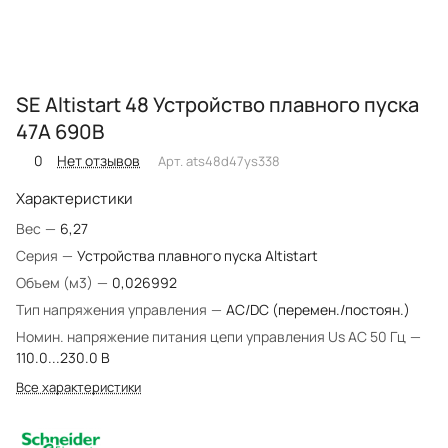
SE Altistart 48 Устройство плавного пуска
47A 690В
0
Нет отзывов
Арт.
ats48d47ys338
Характеристики
Вес
—
6,27
Серия
—
Устройства плавного пуска Altistart
Объем (м3)
—
0,026992
Тип напряжения управления
—
AC/DC (перемен./постоян.)
Номин. напряжение питания цепи управления Us AC 50 Гц
—
110.0...230.0 В
Все характеристики