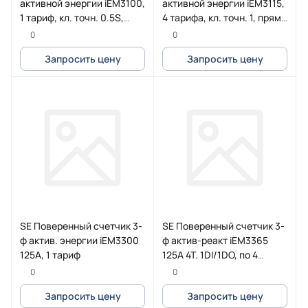
активной энергии iEM3100,
активной энергии iEM3115,
1 тариф, кл. точн. 0.5S,
4 тарифа, кл. точн. 1, прям.
транс. включения
включения
0
0
Запросить цену
Запросить цену
SE Поверенный счетчик 3-
SE Поверенный счетчик 3-
ф актив. энергии iEM3300
ф актив-реакт iEM3365
125А, 1 тариф
125А 4Т. 1DI/1DO, по 4
квадр., BACnet
0
0
Запросить цену
Запросить цену