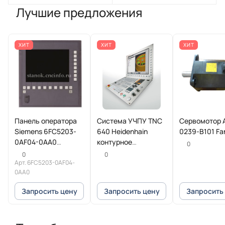
Лучшие предложения
ХИТ
ХИТ
ХИТ
Панель оператора
Система УЧПУ TNC
Сервомотор 
Siemens 6FC5203-
640 Heidenhain
0239-B101 Fa
0AF04-0AA0
контурное
0
SINUMERIK
управление для
0
0
Арт.
6FC5203-0AF04-
фрезерных и
0AA0
фрезерно-токарных
станков
Запросить цену
Запросить цену
Запросить