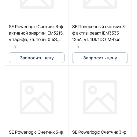
SE Powerlogic Счетчик 3-ф
SE Поверенный счетчик 3-
активной энергии iEM3215,
ф актив-реакт iEM3335
4 тарифа, кл. точн. 0.5S,
125A, 4Т. 1DI/1DO, M-bus
транс. вкл.
0
0
Запросить цену
Запросить цену
SE Powerlogic Счетчик 3-ф
SE Powerlogic Счетчик 3-ф