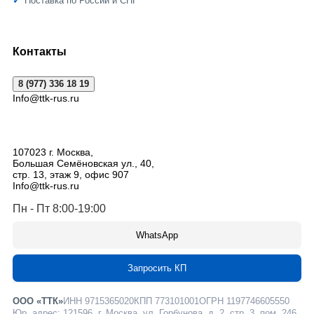
Поставка по России и СНГ
Контакты
8 (977) 336 18 19
Info@ttk-rus.ru
107023
г. Москва
,
Большая Семёновская ул., 40,
стр. 13, этаж 9, офис 907
Info@ttk-rus.ru
Пн - Пт 8:00-19:00
WhatsApp
Запросить КП
ООО «ТТК»
ИНН 9715365020
КПП 773101001
ОГРН 1197746605550
Юр. адрес: 121596, г. Москва, ул. Горбунова, д. 2, стр. 3, пом. 246