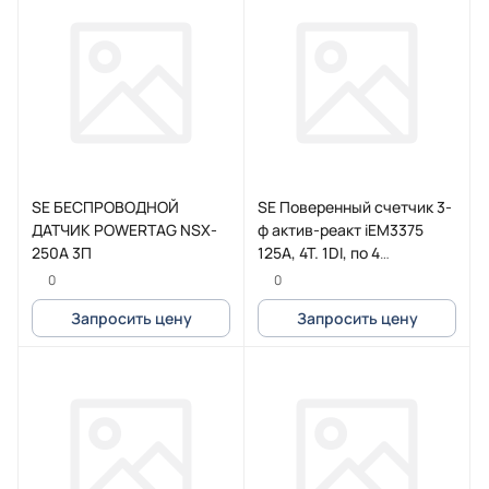
SE БЕСПРОВОДНОЙ
SE Поверенный счетчик 3-
ДАТЧИК POWERTAG NSX-
ф актив-реакт iEM3375
250A 3П
125А, 4Т. 1DI, по 4
квадрантам, Lon
0
0
Запросить цену
Запросить цену