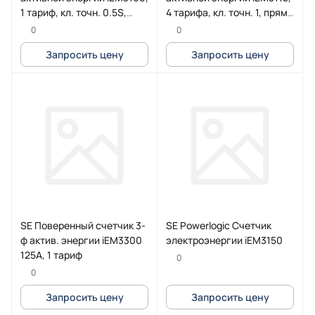
1 тариф, кл. точн. 0.5S,
4 тарифа, кл. точн. 1, прям.
транс. включения
включения
0
0
Запросить цену
Запросить цену
SE Поверенный счетчик 3-
SE Powerlogic Счетчик
ф актив. энергии iEM3300
электроэнергии iEM3150
125А, 1 тариф
0
0
Запросить цену
Запросить цену