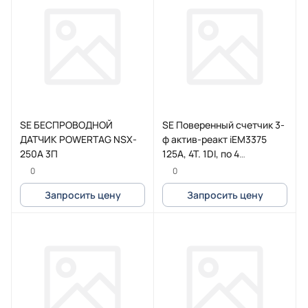
SE БЕСПРОВОДНОЙ
SE Поверенный счетчик 3-
ДАТЧИК POWERTAG NSX-
ф актив-реакт iEM3375
250A 3П
125А, 4Т. 1DI, по 4
квадрантам, Lon
0
0
Запросить цену
Запросить цену