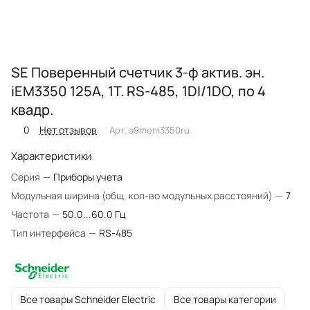
SE Поверенный счетчик 3-ф актив. эн.
iEM3350 125A, 1Т. RS-485, 1DI/1DO, по 4
квадр.
0
Нет отзывов
Арт.
a9mem3350ru
Характеристики
Серия
—
Приборы учета
Модульная ширина (общ. кол-во модульных расстояний)
—
7
Частота
—
50.0...60.0 Гц
Тип интерфейса
—
RS-485
Все товары Schneider Electric
Все товары категории