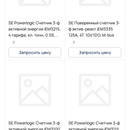
SE Powerlogic Счетчик 3-ф
SE Поверенный счетчик 3-
активной энергии iEM3215,
ф актив-реакт iEM3335
4 тарифа, кл. точн. 0.5S,
125A, 4Т. 1DI/1DO, M-bus
транс. вкл.
0
0
Запросить цену
Запросить цену
SE Powerlogic Счетчик 3-ф
SE Powerlogic Счетчик 3-ф
активной энергии iEM3100,
активной энергии iEM3115,