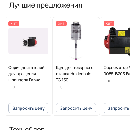
Лучшие предложения
ХИТ
ХИТ
ХИТ
Серия двигателей
Щуп для токарного
Сервомотор 
для вращения
станка Heidenhain
0085-B203 F
шпинделя Fanuc
TS 150
0
Beta iI
0
0
Запросить цену
Запросить цену
Запросить
Техноблог