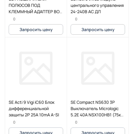
ПОЛЮСОВ ПОД
центрального управления
КЛЕММНЫЙ АДАПТЕР BOX
24-240В АС ДЛ
3P TeSys G265-500
0
0
Запросить цену
Запросить цену
SE Acti 9 Vigi iC60 Блок
SE Compact NS630 3P
дифференциальной
Выключатель Micrologic
защиты 2P 25A 10mA A-SI
5.2E 40A NSX100HB1 (75кА
при 690B)
0
0
Запросить цену
Запросить цену