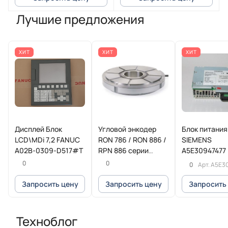
Лучшие предложения
ХИТ
ХИТ
ХИТ
Дисплей Блок
Угловой энкодер
Блок питания
LCD\MDi 7,2 FANUC
RON 786 / RON 886 /
SIEMENS
A02B-0309-D517#T
RPN 886 серии
A5E30947477
HEIDENHAIN
0
0
0
Арт.
A5E3
Запросить цену
Запросить цену
Запросить
Техноблог