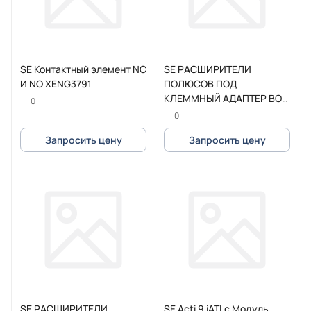
SE Контактный элемент NC
SE РАСШИРИТЕЛИ
И NO XENG3791
ПОЛЮСОВ ПОД
КЛЕММНЫЙ АДАПТЕР BOX
0
3P TeSys G115-225
0
Запросить цену
Запросить цену
SE РАСШИРИТЕЛИ
SE Acti 9 iATLc Модуль