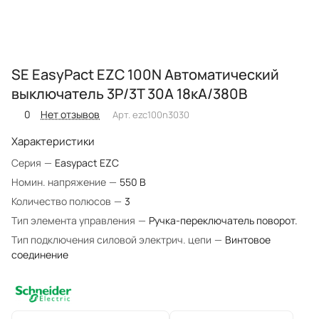
SE EasyPact EZC 100N Автоматический
выключатель 3P/3T 30А 18кA/380В
0
Нет отзывов
Арт.
ezc100n3030
Характеристики
Серия
—
Easypact EZC
Номин. напряжение
—
550 В
Количество полюсов
—
3
Тип элемента управления
—
Ручка-переключатель поворот.
Тип подключения силовой электрич. цепи
—
Винтовое
соединение