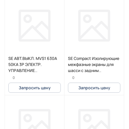
SE АВТ.ВЫКЛ. MVS1 630A
SE Compact Изолирующие
50KA 3P ЭЛЕКТР.
межфазные экраны для
УПРАВЛЕНИЕ
шасси с задним
СТАЦИОНАРНЫЙ С
присоединением (3шт.)
0
0
РАСЦЕПИТЕЛЕМ ETA6G
Запросить цену
Запросить цену