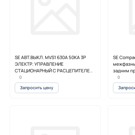
SE АВТ.ВЫКЛ. MVS1 630A 50KA 3P
SE Compa
ЭЛЕКТР. УПРАВЛЕНИЕ
межфазны
СТАЦИОНАРНЫЙ С РАСЦЕПИТЕЛЕМ
задним п
ETA6G
0
0
Запросить цену
Запроси