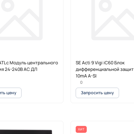
 iATLc Модуль центрального
SE Acti 9 Vigi iC60 Блок
ия 24-240В АС ДЛ
дифференциальной защит
10mA A-SI
0
ть цену
Запросить цену
ХИТ