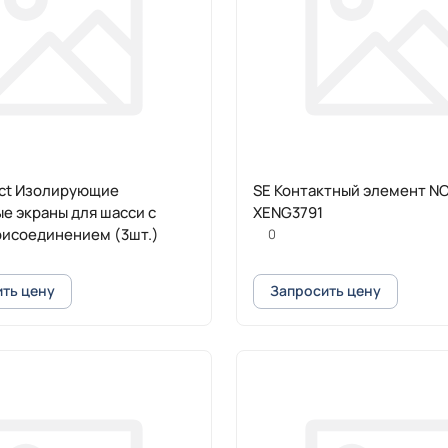
ct Изолирующие
SE Контактный элемент NC
е экраны для шасси с
XENG3791
рисоединением (3шт.)
0
ть цену
Запросить цену