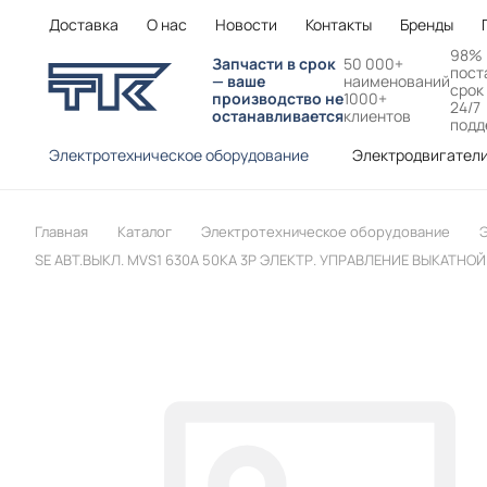
Доставка
О нас
Новости
Контакты
Бренды
98%
Запчасти в срок
50 000+
пост
— ваше
наименований
срок
производство не
1000+
24/7
останавливается
клиентов
подд
Электротехническое оборудование
Электродвигател
Главная
Каталог
Электротехническое оборудование
Э
SE АВТ.ВЫКЛ. MVS1 630A 50KA 3P ЭЛЕКТР. УПРАВЛЕНИЕ ВЫКАТНОЙ