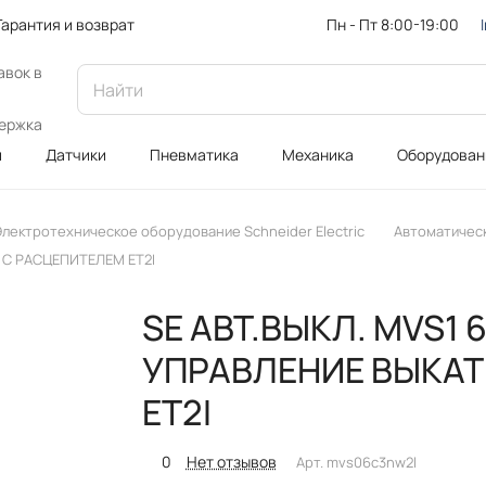
Пн - Пт 8:00-19:00
Гарантия и возврат
авок в
ержка
и
Датчики
Пневматика
Механика
Оборудован
лектротехническое оборудование Schneider Electric
Автоматичес
 С РАСЦЕПИТЕЛЕМ ET2I
SE АВТ.ВЫКЛ. MVS1 
УПРАВЛЕНИЕ ВЫКАТ
ET2I
0
Нет отзывов
Арт.
mvs06c3nw2l