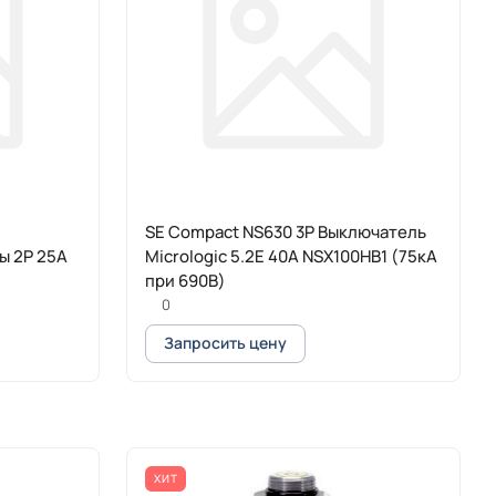
SE Compact NS630 3P Выключатель
ы 2P 25A
Micrologic 5.2E 40A NSX100HB1 (75кА
при 690B)
0
Запросить цену
ХИТ