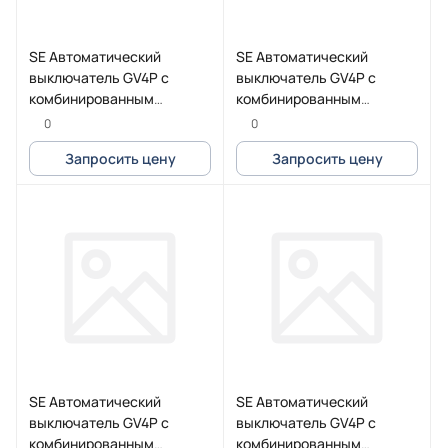
SE Автоматический
SE Автоматический
выключатель GV4P с
выключатель GV4P с
комбинированным
комбинированным
расцепителем 115A 25kA
расцепителем 25A 50kA
0
0
зажим под кольцевой
зажим Everlink
Запросить цену
Запросить цену
наконечник
SE Автоматический
SE Автоматический
выключатель GV4P с
выключатель GV4P с
комбинированным
комбинированным