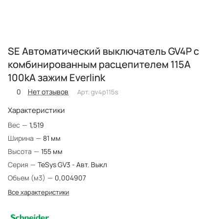
SE Автоматический выключатель GV4P с
комбинированным расцепителем 115A
100kA зажим Everlink
0
Нет отзывов
Арт.
gv4p115s
Характеристики
Вес
—
1,519
Ширина
—
81 мм
Высота
—
155 мм
Серия
—
TeSys GV3 - Авт. Выкл
Объем (м3)
—
0,004907
Все характеристики