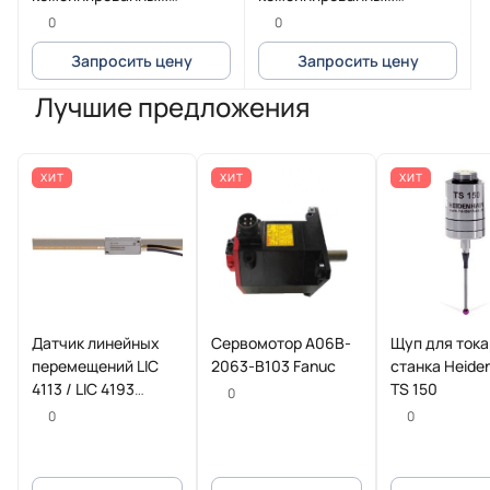
расцепителем 7A 50kA
расцепителем 80A 25kA
0
0
зажим Everlink
зажим под кольцевой
Запросить цену
Запросить цену
наконечник
Лучшие предложения
ХИТ
ХИТ
ХИТ
Датчик линейных
Сервомотор A06B-
Щуп для ток
перемещений LIC
2063-B103 Fanuc
станка Heide
4113 / LIC 4193
TS 150
0
HEIDENHAIN
0
0