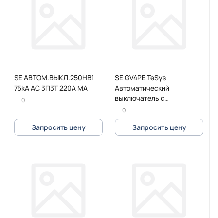
SE АВТОМ.ВЫКЛ.250HB1
SE GV4PE TeSys
75kA AC 3П3Т 220A MA
Автоматический
выключатель с
0
комбинированным
0
расцепителем 50A 100kA
Запросить цену
Запросить цену
зажим Everlink