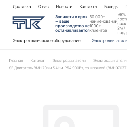
Доставка
О нас
Новости
Контакты
Бренды
98%
Запчасти в срок
50 000+
пост
— ваше
наименований
срок
производство не
1000+
24/7
останавливается
клиентов
подд
Электротехническое оборудование
Электродвигател
Главная
Каталог
Электродвигатели
Электродвигатели S
SE Двигатель BMH 70мм 3,4Нм IP54 900Вт, со шпонкой (BMH0703T