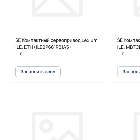
SE Компактный сервопривод Lexium
SE Компа
ILE, ETH (ILE2P661PB1A5)
ILE, MBTC
0
0
Запросить цену
Запроси