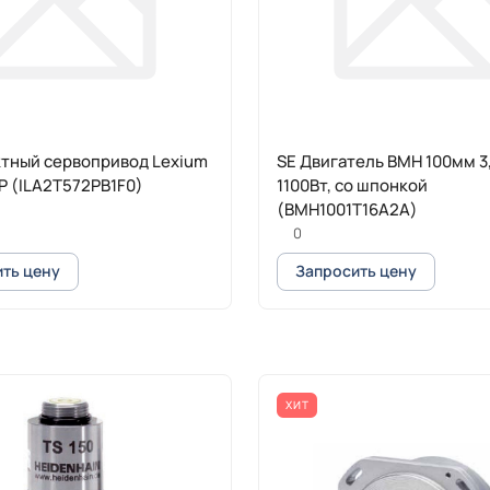
ктный сервопривод Lexium
SE Двигатель BMH 100мм 3
P (ILA2T572PB1F0)
1100Вт, со шпонкой
(BMH1001T16A2A)
0
ть цену
Запросить цену
ХИТ