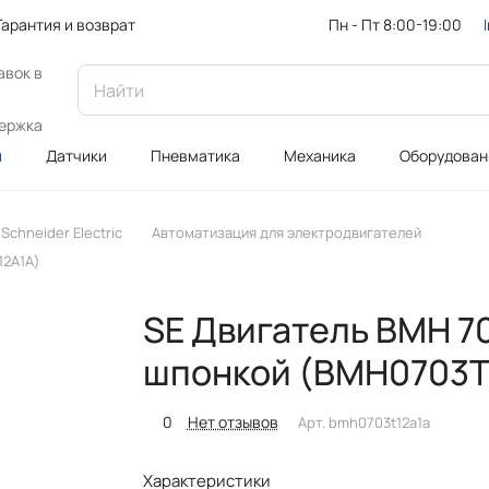
Пн - Пт 8:00-19:00
Гарантия и возврат
авок в
ержка
и
Датчики
Пневматика
Механика
Оборудован
chneider Electric
Автоматизация для электродвигателей
12A1A)
SE Двигатель BMH 70
шпонкой (BMH0703T
0
Нет отзывов
Арт.
bmh0703t12a1a
Характеристики