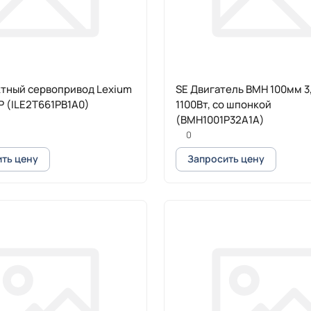
ктный сервопривод Lexium
SE Двигатель BMH 100мм 3
P (ILE2T661PB1A0)
1100Вт, со шпонкой
(BMH1001P32A1A)
0
ть цену
Запросить цену