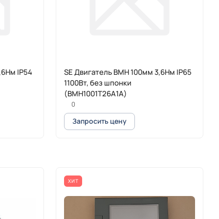
,6Нм IP54
SE Двигатель BMH 100мм 3,6Нм IP65
1100Вт, без шпонки
(BMH1001T26A1A)
0
Запросить цену
ХИТ