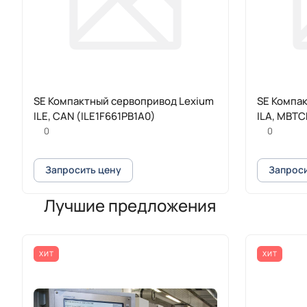
SE Компактный сервопривод Lexium
SE Компа
ILE, CAN (ILE1F661PB1A0)
ILA, MBTC
0
0
Запросить цену
Запроси
Лучшие предложения
ХИТ
ХИТ