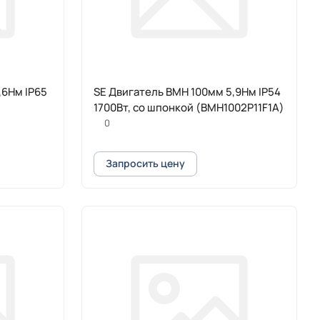
,6Нм IP65
SE Двигатель BMH 100мм 5,9Нм IP54
1700Вт, со шпонкой (BMH1002P11F1A)
0
Запросить цену