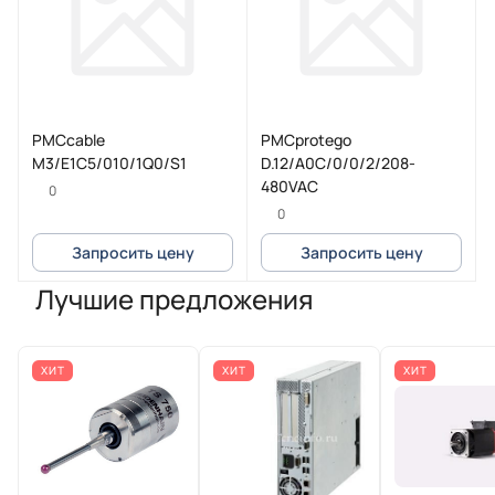
PMCcable
PMCprotego
M3/E1C5/010/1Q0/S1
D.12/A0C/0/0/2/208-
480VAC
0
0
Запросить цену
Запросить цену
Лучшие предложения
ХИТ
ХИТ
ХИТ