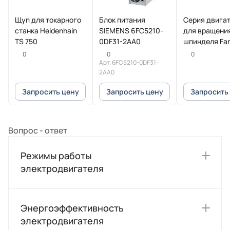
Щуп для токарного
Блок питания
Серия двига
станка Heidenhain
SIEMENS 6FC5210-
для вращени
TS 750
0DF31-2AA0
шпинделя Fa
Beta iI
0
0
0
Арт.
6FC5210-0DF31-
2AA0
Запросить цену
Запросить цену
Запросить
Вопрос - ответ
Режимы работы
электродвигателя
Энергоэффективность
электродвигателя