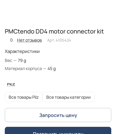
PMCtendo DD4 motor connector kit
0
Нет отзывов
Арт.
4105424
Характеристики
Вес
—
79 g
Материал корпуса
—
45 g
Все товары Pilz
Все товары категории
Запросить цену
Позвонить инженеру