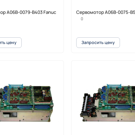
ор A06B-0079-B403 Fanuc
Cервомотор A06B-0075-B5
0
ть цену
Запросить цену