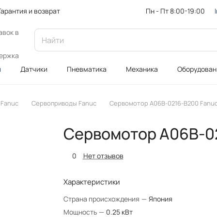
Пн - Пт 8:00-19:00
Гарантия и возврат
авок в
ержка
и
Датчики
Пневматика
Механика
Оборудован
 Fanuc
Сервоприводы Fanuc
Сервомотор A06B-0216-B200 Fanu
Сервомотор A06B-0
0
Нет отзывов
Характеристики
Страна происхождения
—
Япония
Мощность
—
0.25 кВт