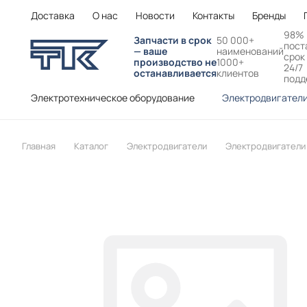
Доставка
О нас
Новости
Контакты
Бренды
98%
Запчасти в срок
50 000+
пост
— ваше
наименований
срок
производство не
1000+
24/7
останавливается
клиентов
подд
Электротехническое оборудование
Электродвигател
Главная
Каталог
Электродвигатели
Электродвигатели