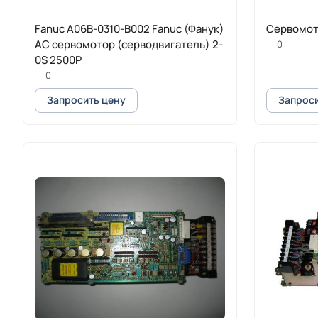
Fanuc A06B-0310-B002 Fanuc (Фанук)
Cервомот
AC сервомотор (серводвигатель) 2-
0
0S 2500P
0
Запросить цену
Запроси