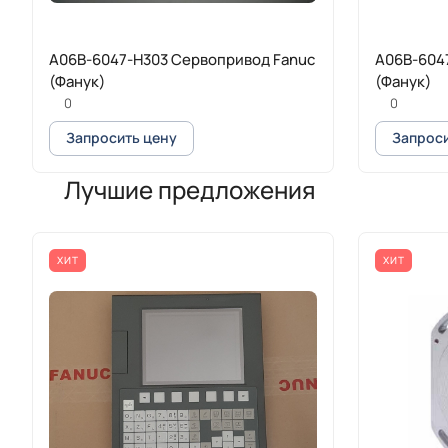
A06B-6047-H303 Сервопривод Fanuc
A06B-604
(Фанук)
(Фанук)
0
0
Запросить цену
Запроси
Лучшие предложения
ХИТ
ХИТ