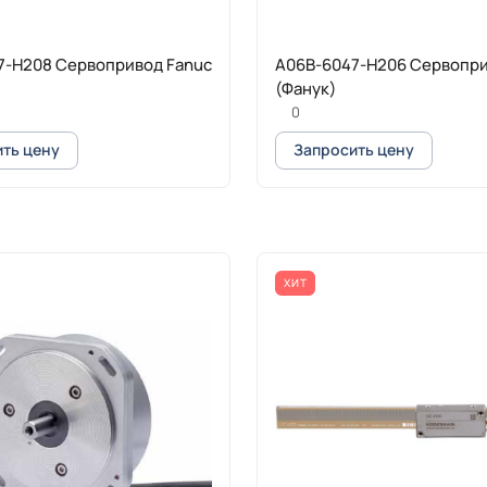
7-H208 Сервопривод Fanuc
A06B-6047-H206 Сервопри
(Фанук)
0
ть цену
Запросить цену
ХИТ