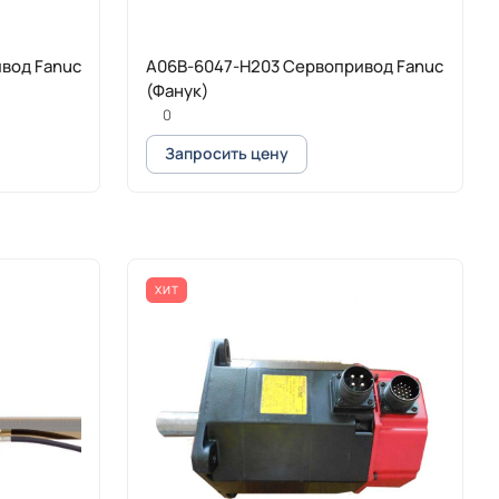
вод Fanuc
A06B-6047-H203 Сервопривод Fanuc
(Фанук)
0
Запросить цену
ХИТ