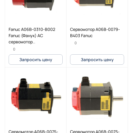
Fanuc A06B-0310-B002
Cервомотор A06B-0079-
Fanuc (Фанук) AC
B403 Fanuc
сервомотор
0
(серводвигатель) 2-0S
0
2500P
Запросить цену
Запросить цену
Cервомотор A06B-0075-
Cервомотор A06B-0075-