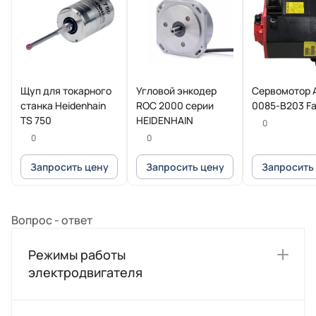
Щуп для токарного
Угловой энкодер
Сервомотор 
станка Heidenhain
ROC 2000 серии
0085-B203 F
TS 750
HEIDENHAIN
0
0
0
Запросить цену
Запросить цену
Запросить
Вопрос - ответ
Режимы работы
электродвигателя