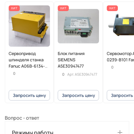
ХИТ
ХИТ
ХИТ
Сервопривод
Блок питания
Сервомотор 
шпинделя станка
SIEMENS
0239-B101 Fa
Fanuc A06B-6134-
A5E30947477
0
H202#A
0
0
Арт.
A5E30947477
Запросить цену
Запросить цену
Запросить
Вопрос - ответ
Режимы работы