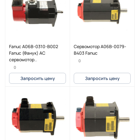
Fanuc A06B-0310-B002
Cервомотор A06B-0079-
Fanuc (Фанук) AC
B403 Fanuc
сервомотор
0
(серводвигатель) 2-0S
0
2500P
Запросить цену
Запросить цену