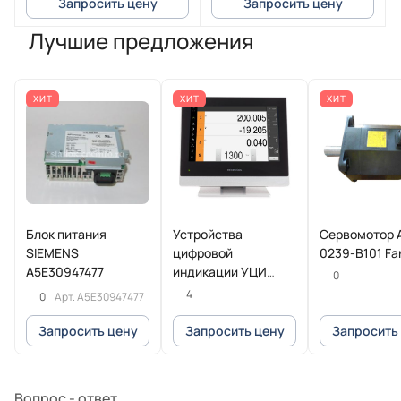
Запросить цену
Запросить цену
Лучшие предложения
ХИТ
ХИТ
ХИТ
Блок питания
Устройства
Сервомотор 
SIEMENS
цифровой
0239-B101 Fa
A5E30947477
индикации УЦИ
0
POSITIP 8016
4
0
Арт.
A5E30947477
Heidenhain
Запросить цену
Запросить цену
Запросить
Вопрос - ответ