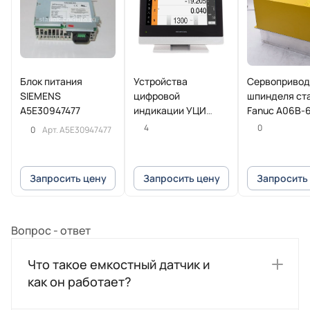
Блок питания
Устройства
Сервопривод
SIEMENS
цифровой
шпинделя ст
A5E30947477
индикации УЦИ
Fanuc A06B-6
POSITIP 8016
H202#A
4
0
0
Арт.
A5E30947477
Heidenhain
Запросить цену
Запросить цену
Запросить
Вопрос - ответ
Что такое емкостный датчик и
как он работает?