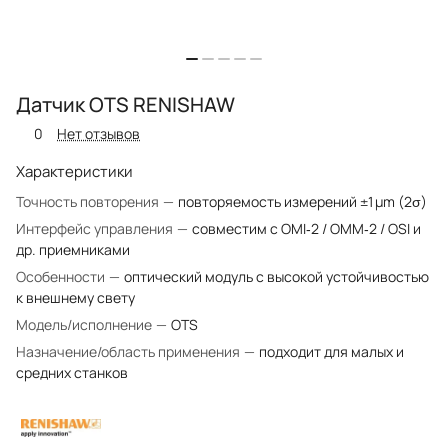
Датчик OTS RENISHAW
0
Нет отзывов
Характеристики
Точность повторения
—
повторяемость измерений ±1 µm (2σ)
Интерфейс управления
—
совместим с OMI‑2 / OMM‑2 / OSI и
др. приемниками
Особенности
—
оптический модуль с высокой устойчивостью
к внешнему свету
Модель/исполнение
—
OTS
Назначение/область применения
—
подходит для малых и
средних станков