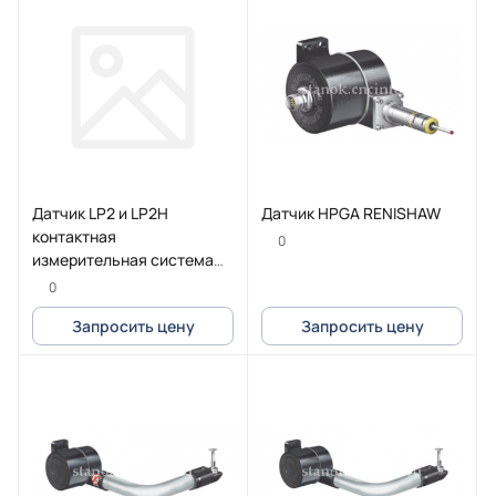
Датчик LP2 и LP2H
Датчик HPGA RENISHAW
контактная
0
измерительная система
RENISHAW
0
Запросить цену
Запросить цену