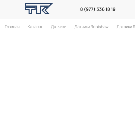
8 (977) 336 18 19
Главная
Каталог
Датчики
Датчики Renishaw
Датчики 