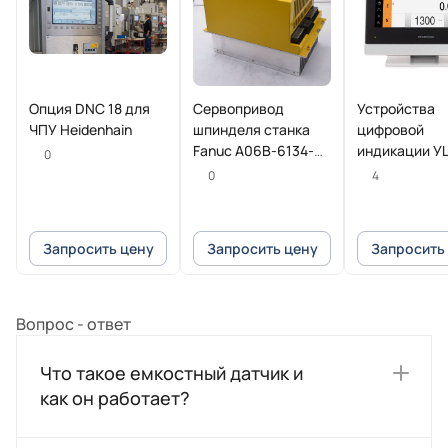
Опция DNC 18 для
Сервопривод
Устройства
ЧПУ Heidenhain
шпинделя станка
цифровой
Fanuc A06B-6134-
индикации У
0
H202#A
POSITIP 8016
0
4
Heidenhain
Запросить цену
Запросить цену
Запросить
Вопрос - ответ
Что такое емкостный датчик и
как он работает?