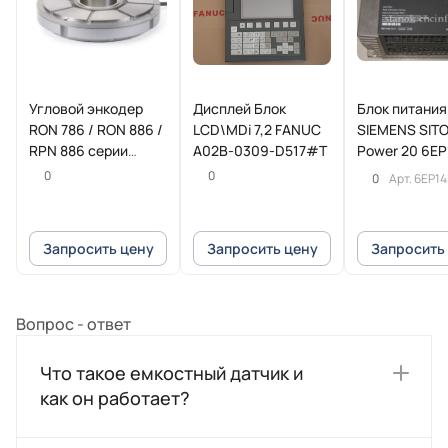
Угловой энкодер
Дисплей Блок
Блок питания
RON 786 / RON 886 /
LCD\MDi 7,2 FANUC
SIEMENS SIT
RPN 886 серии
A02B-0309-D517#T
Power 20 6EP
HEIDENHAIN
1SL11
0
0
0
Арт.
6EP14
Запросить цену
Запросить цену
Запросить
Вопрос - ответ
Что такое емкостный датчик и
как он работает?