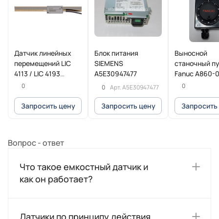
Датчик линейных
Блок питания
Выносной
перемещений LIC
SIEMENS
станочный п
4113 / LIC 4193
A5E30947477
Fanuc A860-
HEIDENHAIN
T013
0
0
0
Арт.
A5E30947477
Запросить цену
Запросить цену
Запросить
Вопрос - ответ
Что такое емкостный датчик и
как он работает?
Датчики по принципу действия