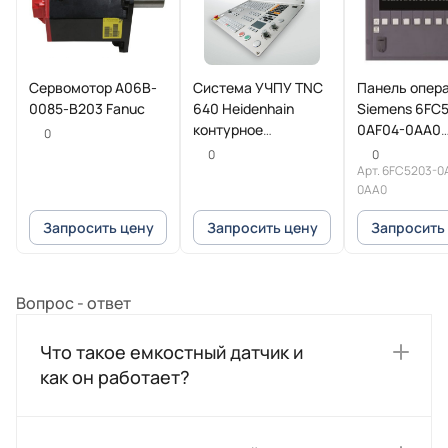
Сервомотор A06B-
Система УЧПУ TNC
Панель опер
0085-B203 Fanuc
640 Heidenhain
Siemens 6FC
контурное
0AF04-0AA0
0
управление для
SINUMERIK
0
0
фрезерных и
Арт.
6FC5203-0
0AA0
фрезерно-токарных
станков
Запросить цену
Запросить цену
Запросить
Вопрос - ответ
Что такое емкостный датчик и
как он работает?