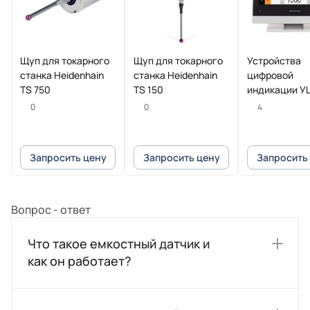
Щуп для токарного
Щуп для токарного
Устройства
станка Heidenhain
станка Heidenhain
цифровой
TS 750
TS 150
индикации У
POSITIP 8016
0
0
4
Heidenhain
Запросить цену
Запросить цену
Запросить
Вопрос - ответ
Что такое емкостный датчик и
как он работает?