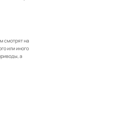
ом смотрят на
ого или иного
приводы, а