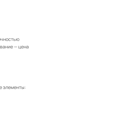
точностью
ование — цена
е элементы: