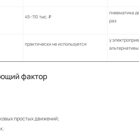
пневматика д
45–110 тыс. ₽
раз
у электроприв
практически не используется
альтернативы
ающий фактор
ковых простых движений;
и;