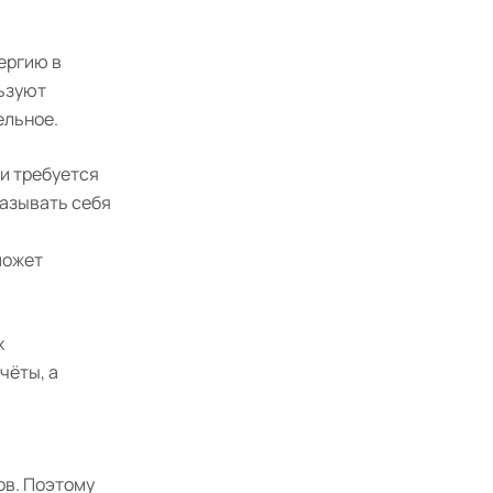
ергию в
ьзуют
ельное.
ли требуется
казывать себя
может
х
чёты, а
ов. Поэтому