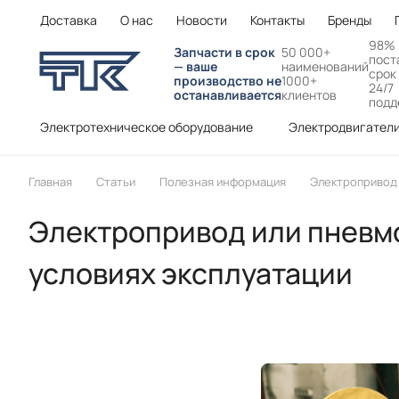
Доставка
О нас
Новости
Контакты
Бренды
98%
Запчасти в срок
50 000+
пост
— ваше
наименований
срок
производство не
1000+
24/7
останавливается
клиентов
подд
Электротехническое оборудование
Электродвигател
Главная
Статьи
Полезная информация
Электропривод 
Электропривод или пневмо
условиях эксплуатации