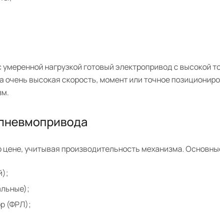
с умеренной нагрузкой готовый электропривод с высокой 
жна очень высокая скорость, момент или точное позиционир
зм.
 пневмопривода
 цене, учитывая производительность механизма. Основны
);
альные);
р (ФРЛ);