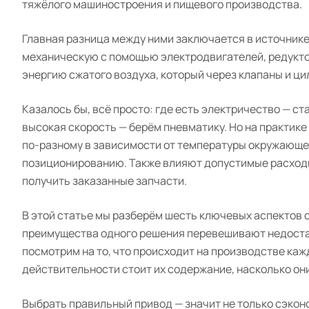
тяжёлого машиностроения и пищевого производства.
Главная разница между ними заключается в источник
механическую с помощью электродвигателей, редукто
энергию сжатого воздуха, который через клапаны и ц
Казалось бы, всё просто: где есть электричество — с
высокая скорость — берём пневматику. Но на практике
по-разному в зависимости от температуры окружающей
позиционированию. Также влияют допустимые расходы
получить заказанные запчасти.
В этой статье мы разберём шесть ключевых аспектов с
преимущества одного решения перевешивают недостатк
посмотрим на то, что происходит на производстве кажд
действительности стоит их содержание, насколько он
Выбрать правильный привод — значит не только сэконо