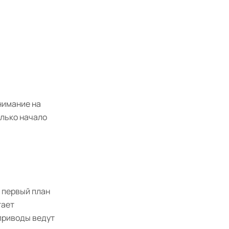
нимание на
олько начало
а первый план
тает
приводы ведут