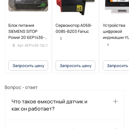
Блок питания
Сервомотор A06B-
Устройства
SIEMENS SITOP
0085-B203 Fanuc
цифровой
Power 20 6EP1436-
индикации У
0
1SL11
POSITIP 8016
4
0
Арт.
6EP1436-1SL11
Heidenhain
Запросить цену
Запросить цену
Запросить
Вопрос - ответ
Что такое емкостный датчик и
как он работает?