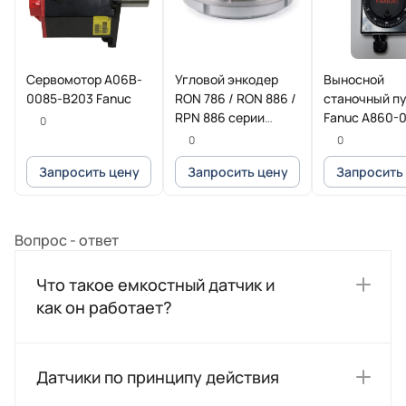
Сервомотор A06B-
Угловой энкодер
Выносной
0085-B203 Fanuc
RON 786 / RON 886 /
станочный п
RPN 886 серии
Fanuc A860-
0
HEIDENHAIN
T013
0
0
Запросить цену
Запросить цену
Запросить
Вопрос - ответ
Что такое емкостный датчик и
как он работает?
Датчики по принципу действия