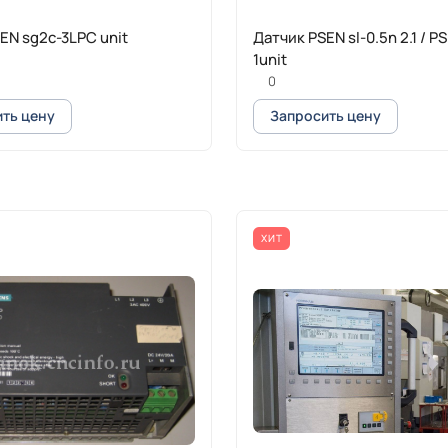
EN sg2c-3LPC unit
Датчик PSEN sl-0.5n 2.1 / PS
1unit
0
ть цену
Запросить цену
ХИТ