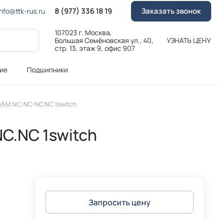
8 (977) 336 18 19
Заказать звонок
Info@ttk-rus.ru
107023 г. Москва,
Большая Семёновская ул., 40,
УЗНАТЬ ЦЕНУ
стр. 13, этаж 9, офис 907
ие
Подшипники
5M NC-NC-NC.NC 1switch
C.NC 1switch
Запросить цену