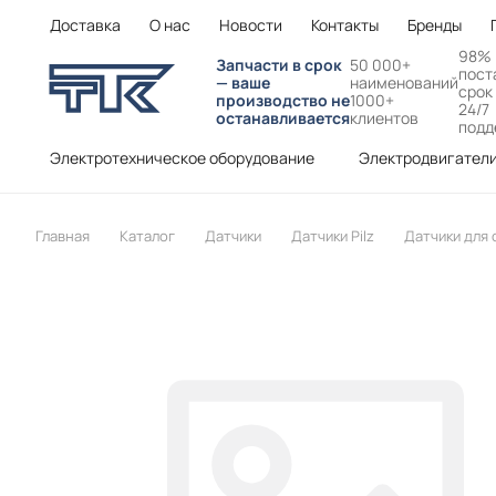
Доставка
О нас
Новости
Контакты
Бренды
98%
Запчасти в срок
50 000+
пост
— ваше
наименований
срок
производство не
1000+
24/7
останавливается
клиентов
подд
Электротехническое оборудование
Электродвигател
Главная
Каталог
Датчики
Датчики Pilz
Датчики для