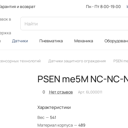
Пн - Пт 8:00-19:00
Гарантия и возврат
авок в
ержка
и
Датчики
Пневматика
Механика
Оборудован
 сенсорных технологий
Датчики защитного ограждения
PSEN me
PSEN me5M NC-NC-N
0
Нет отзывов
Арт.
6L000011
Характеристики
Вес
—
541
Материал корпуса
—
489