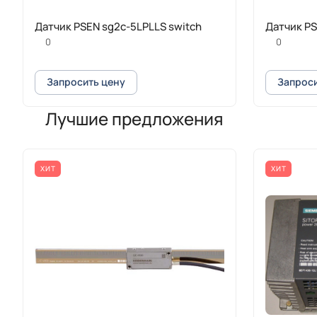
Датчик PSEN sg2c-5LPLLS switch
Датчик PS
0
0
Запросить цену
Запроси
Лучшие предложения
ХИТ
ХИТ