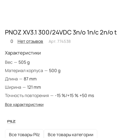
PNOZ XV3.1 300/24VDC 3n/o 1n/c 2n/o t
0
Нет отзывов
Арт.
774538
Характеристики
Вес
—
505 g
Материал корпуса
—
500 g
Длина
—
87 mm
Ширина
—
121 mm
Точность повторения
—
-15 %/+15 % +50 ms
Все характеристики
Все товары Pilz
Все товары категории