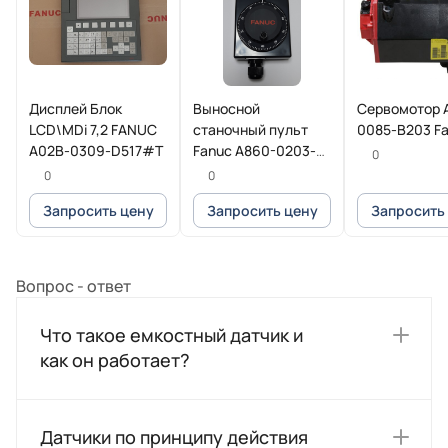
Дисплей Блок
Выносной
Сервомотор 
LCD\MDi 7,2 FANUC
станочный пульт
0085-B203 F
A02B-0309-D517#T
Fanuc A860-0203-
0
T013
0
0
Запросить цену
Запросить цену
Запросить
Вопрос - ответ
Что такое емкостный датчик и
как он работает?
Датчики по принципу действия