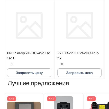
PNOZ e6vp 24VDC 4n/o 1so
PZE X4VP C 1/24VDC 4n/o
1so t
fix
0
0
Запросить цену
Запросить цену
Лучшие предложения
ХИТ
ХИТ
ХИТ