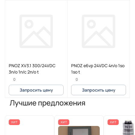
PNOZ XV3.1 300/24VDC
PNOZ e6vp 24VDC 4n/o 1so
3n/o 1n/c 2n/o t
1so t
0
0
Запросить цену
Запросить цену
Лучшие предложения
ХИТ
ХИТ
ХИТ