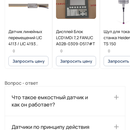
Датчик линейных
Дисплей Блок
Щуп для ток
перемещений LIC
LCD\MDi 7,2 FANUC
станка Heide
4113 / LIC 4193
A02B-0309-D517#T
TS 150
HEIDENHAIN
0
0
0
Запросить цену
Запросить цену
Запросить
Вопрос - ответ
Что такое емкостный датчик и
как он работает?
Датчики по принципу действия