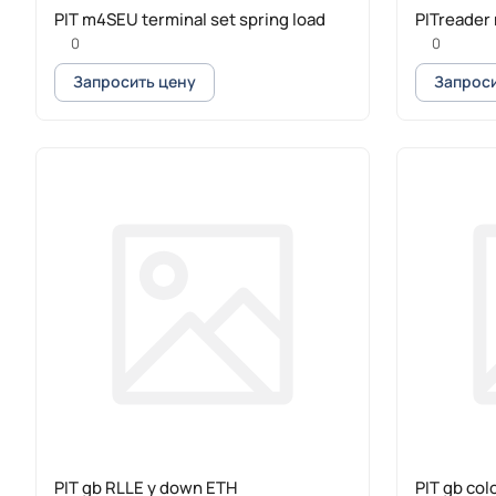
PIT m4SEU terminal set spring load
PITreader 
0
0
Запросить цену
Запроси
PIT gb RLLE y down ETH
PIT gb col