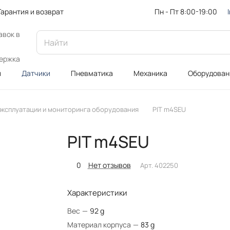
Пн - Пт 8:00-19:00
Гарантия и возврат
авок в
ержка
и
Датчики
Пневматика
Механика
Оборудован
 эксплуатации и мониторинга оборудования
PIT m4SEU
PIT m4SEU
0
Нет отзывов
Арт.
402250
Характеристики
Вес
—
92 g
Материал корпуса
—
83 g