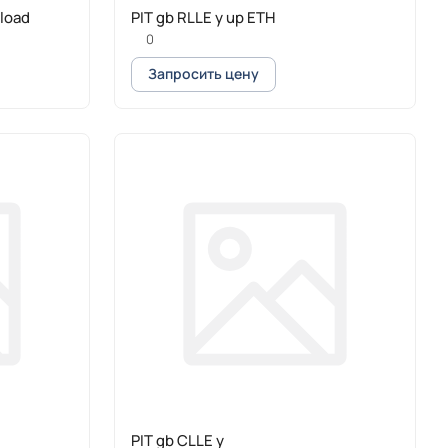
 load
PIT gb RLLE y up ETH
0
Запросить цену
PIT gb CLLE y