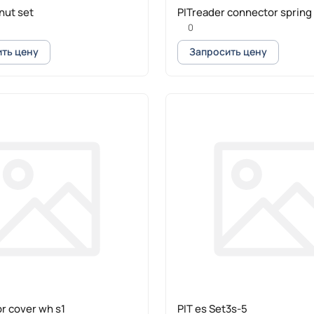
nut set
PITreader connector spring
0
ть цену
Запросить цену
or cover wh s1
PIT es Set3s-5