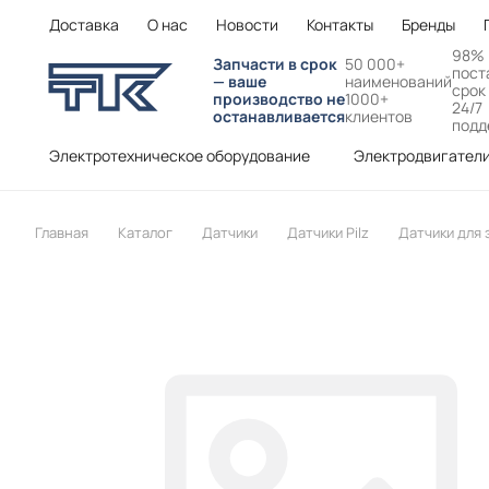
Доставка
О нас
Новости
Контакты
Бренды
98%
Запчасти в срок
50 000+
пост
— ваше
наименований
срок
производство не
1000+
24/7
останавливается
клиентов
подд
Электротехническое оборудование
Электродвигател
Главная
Каталог
Датчики
Датчики Pilz
Датчики для