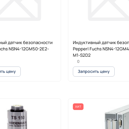
ный датчик безопасности
Индуктивный датчик безо
uchs NSN4-12GM50-2E2-
Pepperl Fuchs NSN4-12GM4
M1-S2D2
0
ть цену
Запросить цену
ХИТ