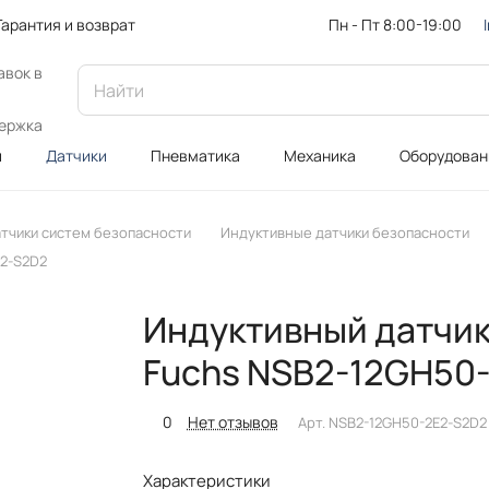
Пн - Пт 8:00-19:00
Гарантия и возврат
авок в
ержка
и
Датчики
Пневматика
Механика
Оборудован
тчики систем безопасности
Индуктивные датчики безопасности
E2-S2D2
Индуктивный датчик
Fuchs NSB2-12GH50
0
Нет отзывов
Арт.
NSB2-12GH50-2E2-S2D2
Характеристики