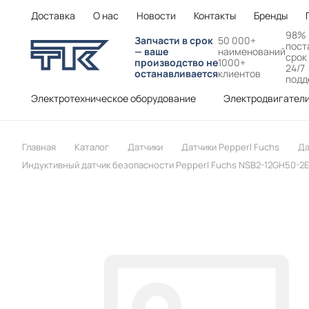
Доставка
О нас
Новости
Контакты
Бренды
98%
Запчасти в срок
50 000+
пост
— ваше
наименований
срок
производство не
1000+
24/7
останавливается
клиентов
подд
Электротехническое оборудование
Электродвигател
Главная
Каталог
Датчики
Датчики Pepperl Fuchs
Да
Индуктивный датчик безопасности Pepperl Fuchs NSB2-12GH50-2