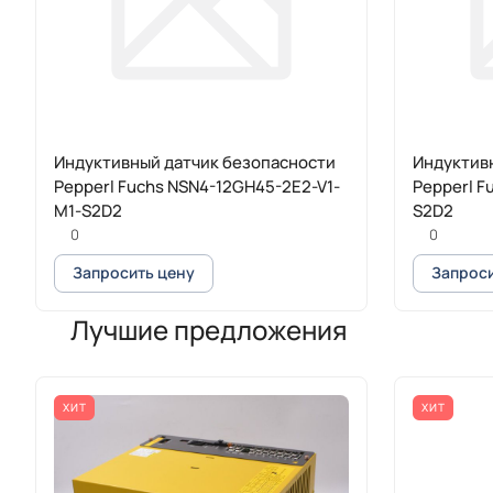
Индуктивный датчик безопасности
Индуктив
Pepperl Fuchs NSN4-12GH45-2E2-V1-
Pepperl F
M1-S2D2
S2D2
0
0
Запросить цену
Запроси
Лучшие предложения
ХИТ
ХИТ