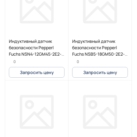
Индуктивный датчик
Индуктивный датчик
безопасности Pepperl
безопасности Pepperl
Fuchs NSN4-12GM45-2E2-
Fuchs NSB5-18GM50-2E2-
V1-S2D2
PUR-S2D2
0
0
Запросить цену
Запросить цену