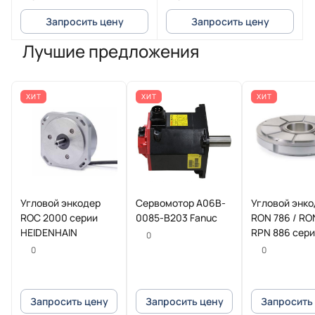
Запросить цену
Запросить цену
Лучшие предложения
ХИТ
ХИТ
ХИТ
Угловой энкодер
Сервомотор A06B-
Угловой энк
ROC 2000 серии
0085-B203 Fanuc
RON 786 / RO
HEIDENHAIN
RPN 886 сер
0
HEIDENHAIN
0
0
Запросить цену
Запросить цену
Запросить