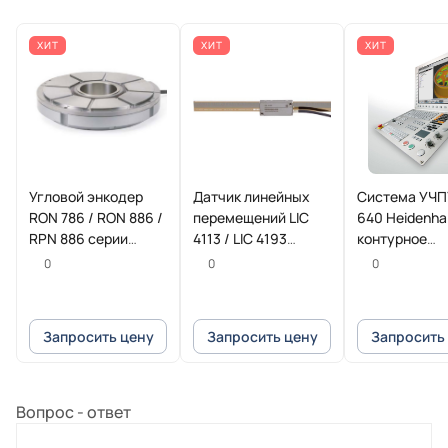
ХИТ
ХИТ
ХИТ
Угловой энкодер
Датчик линейных
Система УЧП
RON 786 / RON 886 /
перемещений LIC
640 Heidenha
RPN 886 серии
4113 / LIC 4193
контурное
HEIDENHAIN
HEIDENHAIN
управление 
0
0
0
фрезерных и
фрезерно-то
станков
Запросить цену
Запросить цену
Запросить
Вопрос - ответ