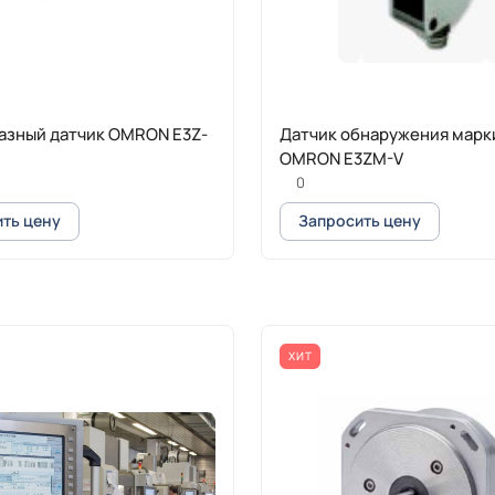
азный датчик OMRON E3Z-
Датчик обнаружения марк
OMRON E3ZM-V
0
ть цену
Запросить цену
ХИТ