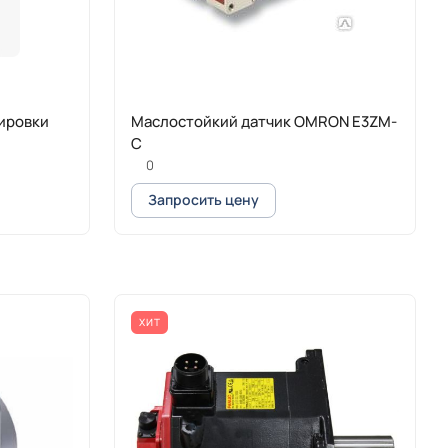
ировки
Маслостойкий датчик OMRON E3ZM-
C
0
Запросить цену
ХИТ