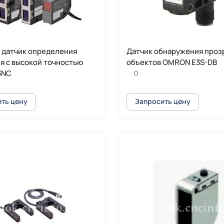
 датчик определения
Датчик обнаружения проз
я с высокой точностью
объектов OMRON E3S-DB
3NC
0
ть цену
Запросить цену