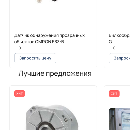
Датчик обнаружения прозрачных
Вилкообр
объектов OMRON E3Z-B
G
0
0
Запросить цену
Запроси
Лучшие предложения
ХИТ
ХИТ