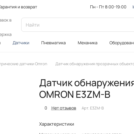
Пн - Пт 8:00-19:00
Гарантия и возврат
авок в
ержка
и
Датчики
Пневматика
Механика
Оборудован
трические датчики Omron
Датчик обнаружения прозрачных объект
Датчик обнаружения
OMRON E3ZM-B
0
Нет отзывов
Арт.
E3ZM-B
Характеристики