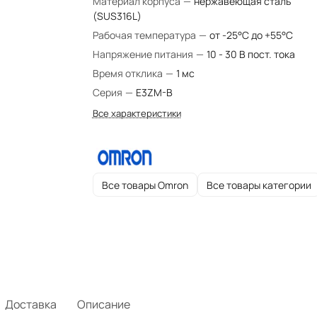
Материал корпуса
—
нержавеющая сталь
(SUS316L)
Рабочая температура
—
от -25°C до +55°C
Напряжение питания
—
10 - 30 В пост. тока
Время отклика
—
1 мс
Серия
—
E3ZM-B
Все характеристики
Все товары Omron
Все товары категории
Доставка
Описание