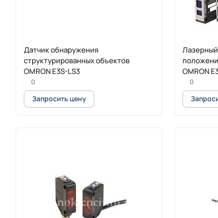
Датчик обнаружения
Лазерный
структурированных объектов
положени
OMRON E3S-LS3
OMRON E
0
0
Запросить цену
Запроси