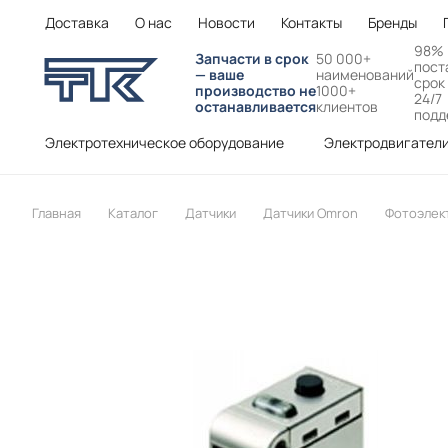
Доставка
О нас
Новости
Контакты
Бренды
98%
Запчасти в срок
50 000+
пост
— ваше
наименований
срок
производство не
1000+
24/7
останавливается
клиентов
подд
Электротехническое оборудование
Электродвигател
Главная
Каталог
Датчики
Датчики Omron
Фотоэлек