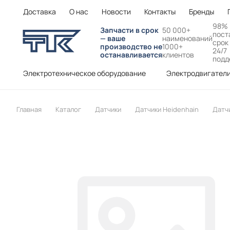
Доставка
О нас
Новости
Контакты
Бренды
98%
Запчасти в срок
50 000+
пост
— ваше
наименований
срок
производство не
1000+
24/7
останавливается
клиентов
подд
Электротехническое оборудование
Электродвигател
Главная
Каталог
Датчики
Датчики Heidenhain
Датч