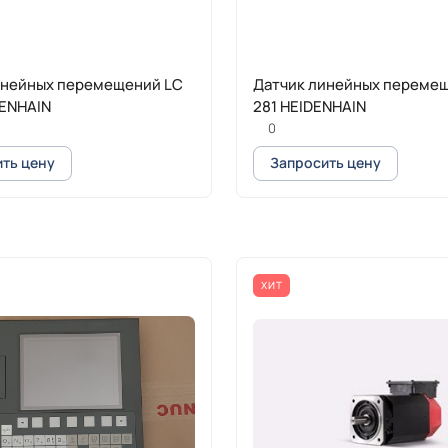
инейных перемещений LC
Датчик линейных переме
DENHAIN
281 HEIDENHAIN
0
ть цену
Запросить цену
ХИТ