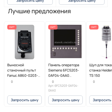
Запросить цену
Запросить цену
Лучшие предложения
ХИТ
ХИТ
ХИТ
Выносной
Панель оператора
Щуп для ток
станочный пульт
Siemens 6FC5203-
станка Heide
Fanuc A860-0203-
0AF04-0AA0
TS 150
T013
SINUMERIK
0
0
0
Арт.
6FC5203-0AF04-
0AA0
Запросить цену
Запросить цену
Запросить