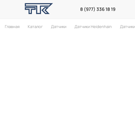
8 (977) 336 18 19
Главная
Каталог
Датчики
Датчики Heidenhain
Датчик