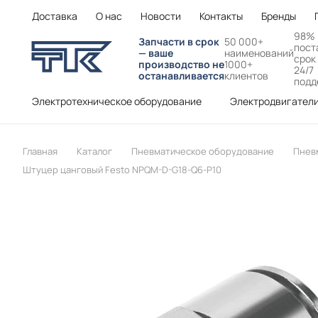
Доставка
О нас
Новости
Контакты
Бренды
98%
Запчасти в срок
50 000+
пост
— ваше
наименований
срок
производство не
1000+
24/7
останавливается
клиентов
подд
Электротехническое оборудование
Электродвигател
Главная
Каталог
Пневматическое оборудование
Пнев
Штуцер цанговый Festo NPQM-D-G18-Q6-P10