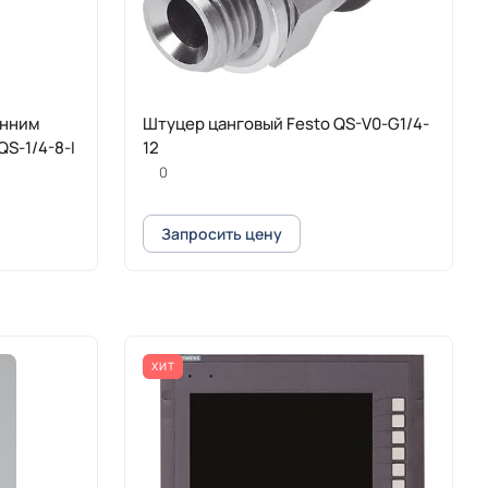
енним
Штуцер цанговый Festo QS-V0-G1/4-
S-1/4-8-I
12
0
Запросить цену
ХИТ