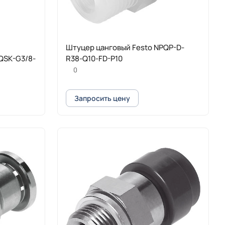
Штуцер цанговый Festo NPQP-D-
QSK-G3/8-
R38-Q10-FD-P10
0
Запросить цену