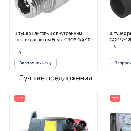
Штуцер цанговый с внутренним
Штуцер ре
шестигранником Festo CRQS-1/4-10-
CQ-1/2-12
I
0
0
Запросить цену
Запроси
Лучшие предложения
ХИТ
ХИТ