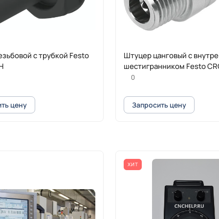
зьбовой с трубкой Festo
Штуцер цанговый с внутр
H
шестигранником Festo CRQ
0
ть цену
Запросить цену
ХИТ