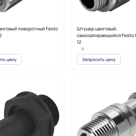
анговый поворотный Festo
Штуцер цанговый,
2
самозапирающийся Festo 
12
0
ть цену
Запросить цену