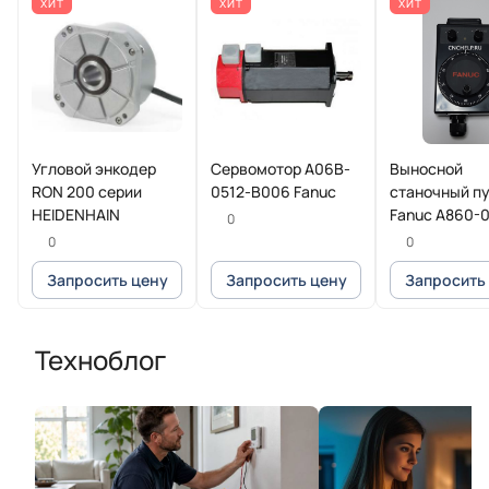
ХИТ
ХИТ
ХИТ
Угловой энкодер
Сервомотор A06B-
Выносной
RON 200 серии
0512-B006 Fanuc
станочный п
HEIDENHAIN
Fanuc A860-
0
T013
0
0
Запросить цену
Запросить цену
Запросить
Техноблог