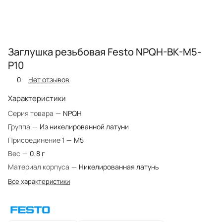
Заглушка резьбовая Festo NPQH-BK-M5-
P10
0
Нет отзывов
Характеристики
Серия товара
—
NPQH
Группа
—
Из никелированной латуни
Присоединение 1
—
M5
Вес
—
0,8 г
Материал корпуса
—
Никелированная латунь
Все характеристики