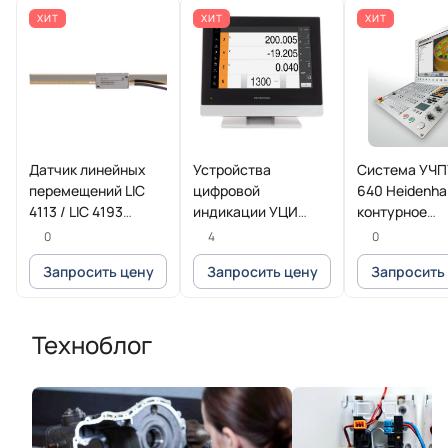
ХИТ
ХИТ
ХИТ
Датчик линейных
Устройства
Система УЧП
перемещений LIC
цифровой
640 Heidenha
4113 / LIC 4193
индикации УЦИ
контурное
HEIDENHAIN
POSITIP 8016
управление 
0
4
0
Heidenhain
фрезерных и
Запросить цену
Запросить цену
Запросить
фрезерно-то
станков
Техноблог