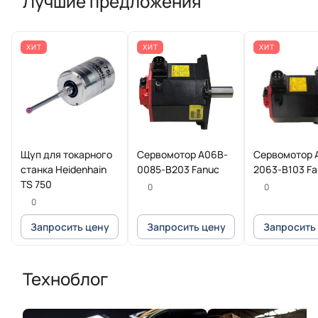
Лучшие предложения
ХИТ
ХИТ
ХИТ
Щуп для токарного
Сервомотор A06B-
Сервомотор 
станка Heidenhain
0085-B203 Fanuc
2063-B103 F
TS 750
0
0
0
Запросить цену
Запросить цену
Запросить
Техноблог