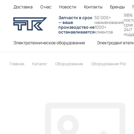
Доставка
О нас
Новости
Контакты
Бренды
98%
Запчасти в срок
50 000+
пост
— ваше
наименований
срок
производство не
1000+
24/7
останавливается
клиентов
подд
Электротехническое оборудование
Электродвигател
Главная
Каталог
Оборудование
Оборудование Pilz