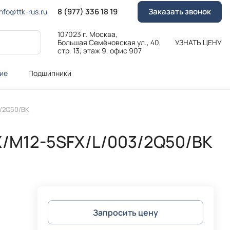
8 (977) 336 18 19
Заказать звонок
Info@ttk-rus.ru
107023 г. Москва,
Большая Семёновская ул., 40,
УЗНАТЬ ЦЕНУ
стр. 13, этаж 9, офис 907
ие
Подшипники
/2Q50/BK
/M12-5SFX/L/003/2Q50/BK
Запросить цену