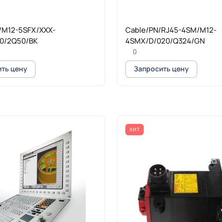
/M12-5SFX/XXX-
Cable/PN/RJ45-4SM/M12-
10/2Q50/BK
4SMX/D/020/Q324/GN
0
ть цену
Запросить цену
ХИТ