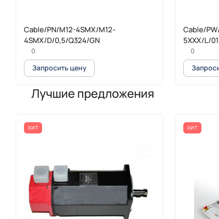
Cable/PN/M12-4SMX/M12-
Cable/PW
4SMX/D/0,5/Q324/GN
5XXX/L/0
0
0
Запросить цену
Запроси
Лучшие предложения
ХИТ
ХИТ