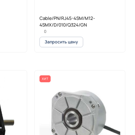
Cable/PN/RJ45-4SM/M12-
4SMX/D/010/Q324/GN
0
Запросить цену
ХИТ