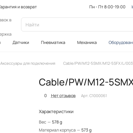
Пн - Пт 8:00-19:00
Гарантия и возврат
авок в
ержка
и
Датчики
Пневматика
Механика
Оборудован
Аксессуары для подключения
Cable/PW/M12-5SMX/M12-5SFX/L/003
Cable/PW/M12-5SMX
0
Нет отзывов
Арт.
C1000061
Характеристики
Вес
—
578 g
Материал корпуса
—
573 g