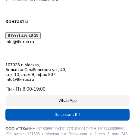
Контакты
8 (977) 336 18 19
Info@ttk-rus.ru
107023
г. Москва
,
Большая Семёновская ул., 40,
стр. 13, этаж 9, офис 907
Info@ttk-rus.ru
Пн - Пт 8:00-19:00
WhatsApp
Запросить КП
ООО «ТТК»
ИНН 9715365020
КПП 773101001
ОГРН 1197746605550
Юр. адрес: 121596, г. Москва, ул. Горбунова, д. 2, стр. 3, пом. 246