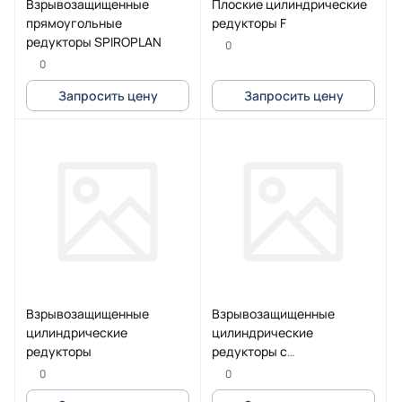
Взрывозащищенные
Плоские цилиндрические
прямоугольные
редукторы F
редукторы SPIROPLAN
0
0
Запросить цену
Запросить цену
Взрывозащищенные
Взрывозащищенные
цилиндрические
цилиндрические
редукторы
редукторы с
параллельными валами
0
0