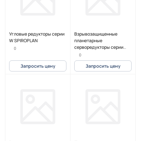
Угловые редукторы серии
Взрывозащищенные
W SPIROPLAN
планетарные
серворедукторы серии
0
PS.F
0
Запросить цену
Запросить цену