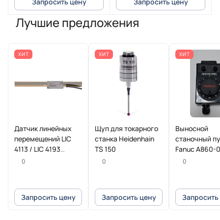
Запросить цену
Запросить цену
Лучшие предложения
ХИТ
ХИТ
ХИТ
Датчик линейных
Щуп для токарного
Выносной
перемещений LIC
станка Heidenhain
станочный п
4113 / LIC 4193
TS 150
Fanuc A860-
HEIDENHAIN
T013
0
0
0
Запросить цену
Запросить цену
Запросить