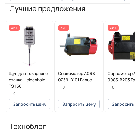
Лучшие предложения
ХИТ
ХИТ
ХИТ
Щуп для токарного
Сервомотор A06B-
Сервомотор 
станка Heidenhain
0239-B101 Fanuc
0085-B203 F
TS 150
0
0
0
Запросить цену
Запросить цену
Запросить
Техноблог