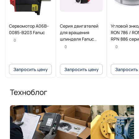
Сервомотор A06B-
Серия двигателей
Угловой энк
0085-B203 Fanuc
для вращения
RON 786 / RO
шпинделя Fanuc
RPN 886 сер
0
Beta iI
HEIDENHAIN
0
0
Запросить цену
Запросить цену
Запросить
Техноблог