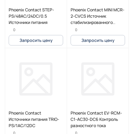
Phoenix Contact STEP-
Phoenix Contact MINI MCR-
PS/48AC/24DC/0.5
2-CVCS Источник
Источники питания
стабилизированного
напряжения
0
0
Запросить цену
Запросить цену
Phoenix Contact
Phoenix Contact EV-RCM-
Источники питания TRIO-
C1-AC30-DC6 Контроль
PS/1AC/12DC
разностного тока
0
0