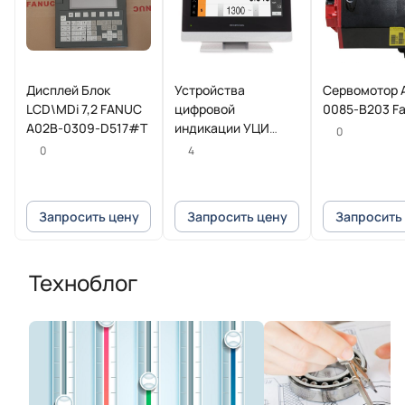
Дисплей Блок
Устройства
Сервомотор 
LCD\MDi 7,2 FANUC
цифровой
0085-B203 F
A02B-0309-D517#T
индикации УЦИ
0
POSITIP 8016
0
4
Heidenhain
Запросить цену
Запросить цену
Запросить
Техноблог