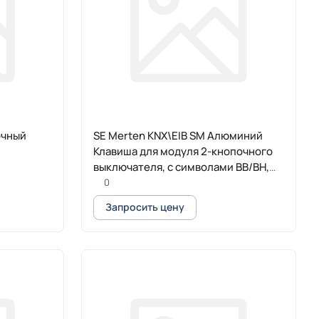
очный
SE Merten KNX\EIB SM Алюминий
Клавиша для модуля 2-кнопочного
выключателя, с символами ВВ/ВН,
1/0
0
Запросить цену