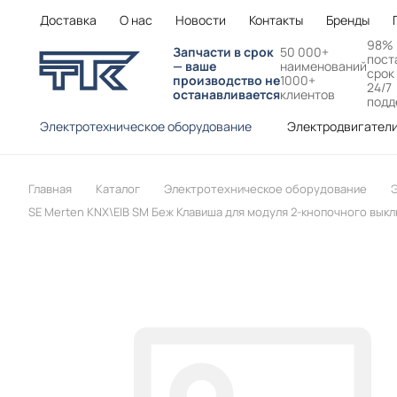
Доставка
О нас
Новости
Контакты
Бренды
98%
Запчасти в срок
50 000+
пост
— ваше
наименований
срок
производство не
1000+
24/7
останавливается
клиентов
подд
Электротехническое оборудование
Электродвигател
Главная
Каталог
Электротехническое оборудование
Э
SE Merten KNX\EIB SM Беж Клавиша для модуля 2-кнопочного выкл