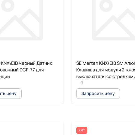
 KNX\EIB Черный Датчик
SE Merten KNX\EIB SM Ал
ованный DCF-77 для
Клавиша для модуля 2-кно
нции
выключателя со стрелкам
0
ть цену
Запросить цену
ХИТ