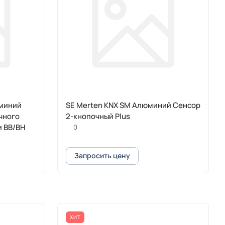
юминий
SE Merten KNX SM Алюминий Сенсор
чного
2-кнопочный Plus
и ВВ/ВН
0
Запросить цену
ХИТ