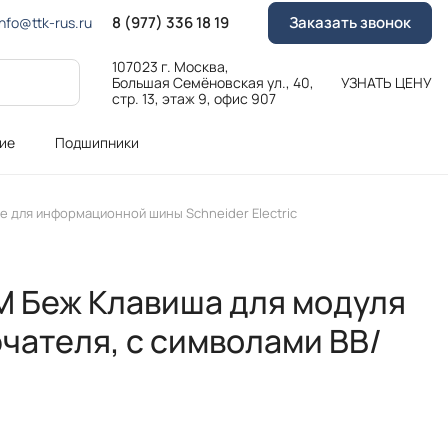
8 (977) 336 18 19
Заказать звонок
Info@ttk-rus.ru
107023 г. Москва,
Большая Семёновская ул., 40,
УЗНАТЬ ЦЕНУ
стр. 13, этаж 9, офис 907
ие
Подшипники
 для информационной шины Schneider Electric
SM Беж Клавиша для модуля
чателя, с символами ВВ/