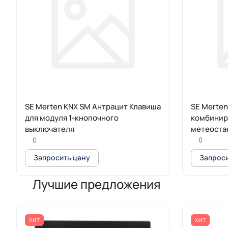
SE Merten KNX SM Антрацит Клавиша
SE Merten
для модуля 1-кнопочного
комбинир
выключателя
метеоста
0
0
Запросить цену
Запроси
Лучшие предложения
ХИТ
ХИТ