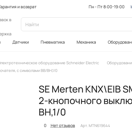
Пн - Пт 8:00-19:00
Гарантия и возврат
авок в
ержка
и
Датчики
Пневматика
Механика
Оборудован
лектротехническое оборудование Schneider Electric
Оборудование
ючателя, с символами ВВ/ВН,1/0
SE Merten KNX\EIB 
2-кнопочного выклю
ВН,1/0
0
Нет отзывов
Арт.
MTN619644