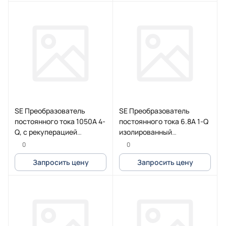
SE Преобразователь
SE Преобразователь
постоянного тока 1050А 4-
постоянного тока 6.8А 1-Q
Q, с рекуперацией
изолированный
(Eurotherm)
(Eurotherm)
0
0
Запросить цену
Запросить цену