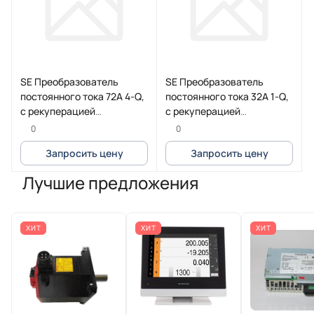
SE Преобразователь
SE Преобразователь
постоянного тока 72А 4-Q,
постоянного тока 32А 1-Q,
с рекуперацией
с рекуперацией
(Eurotherm)
(Eurotherm)
0
0
Запросить цену
Запросить цену
Лучшие предложения
ХИТ
ХИТ
ХИТ