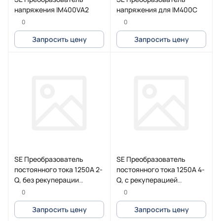
напряжения IM400VA2
напряжения для IM400C
0
0
Запросить цену
Запросить цену
SE Преобразователь
SE Преобразователь
постоянного тока 1250А 2-
постоянного тока 1250А 4-
Q, без рекуперации
Q, с рекуперацией
(Eurotherm)
(Eurotherm)
0
0
Запросить цену
Запросить цену