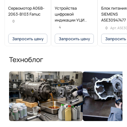
Сервомотор A06B-
Устройства
Блок питания
2063-B103 Fanuc
цифровой
SIEMENS
индикации УЦИ
A5E30947477
0
POSITIP 8016
4
0
Арт.
A5E3
Heidenhain
Запросить цену
Запросить цену
Запросить
Техноблог