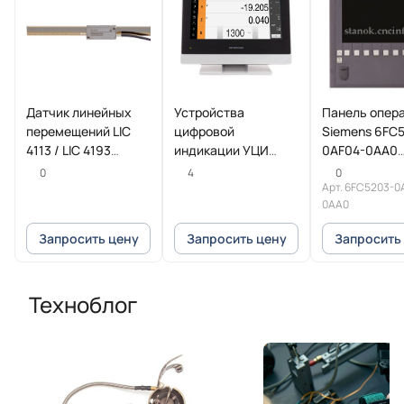
Датчик линейных
Устройства
Панель опер
перемещений LIC
цифровой
Siemens 6FC
4113 / LIC 4193
индикации УЦИ
0AF04-0AA0
HEIDENHAIN
POSITIP 8016
SINUMERIK
0
4
0
Heidenhain
Арт.
6FC5203-0
0AA0
Запросить цену
Запросить цену
Запросить
Техноблог