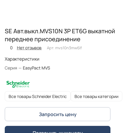
SE Авт.выкл.MVS10N 3P ET6G выкатной
переднее присоединение
0
Нет отзывов
Арт.
mvs10n3mw6lf
Характеристики
Серия
—
EasyPact MVS
Все товары Schneider Electric
Все товары категории
Запросить цену
Позвонить инженеру