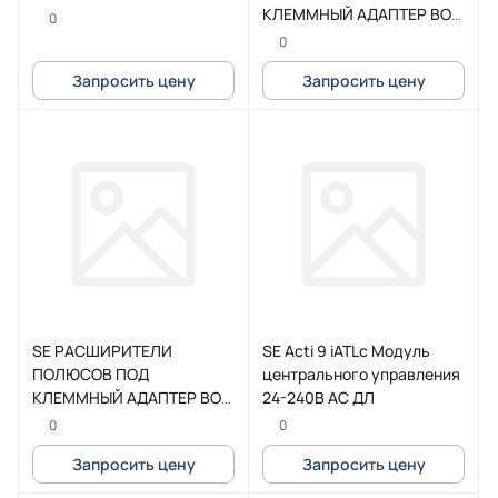
КЛЕММНЫЙ АДАПТЕР BOX
0
3P TeSys G115-225
0
Запросить цену
Запросить цену
SE РАСШИРИТЕЛИ
SE Acti 9 iATLc Модуль
ПОЛЮСОВ ПОД
центрального управления
КЛЕММНЫЙ АДАПТЕР BOX
24-240В АС ДЛ
3P TeSys G265-500
0
0
Запросить цену
Запросить цену