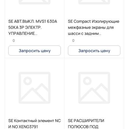
SE АВТ.ВЫКЛ. MVS1 630A
SE Compact Изолирующие
50KA 3P ЭЛЕКТР.
межфазные экраны для
УПРАВЛЕНИЕ
шасси с задним
СТАЦИОНАРНЫЙ С
присоединением (3шт.)
0
0
РАСЦЕПИТЕЛЕМ ETA6G
Запросить цену
Запросить цену
SE Контактный элемент NC
SE РАСШИРИТЕЛИ
И NO XENG3791
ПОЛЮСОВ ПОД