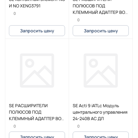
И NO XENG3791
ПОЛЮСОВ ПОД
КЛЕММНЫЙ АДАПТЕР BOX
0
3P TeSys G115-225
0
Запросить цену
Запросить цену
SE РАСШИРИТЕЛИ
SE Acti 9 iATLc Модуль
ПОЛЮСОВ ПОД
центрального управления
КЛЕММНЫЙ АДАПТЕР BOX
24-240В АС ДЛ
3P TeSys G265-500
0
0
Запросить цену
Запросить цену