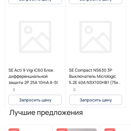
SE Acti 9 Vigi iC60 Блок
SE Compact NS630 3P
дифференциальной
Выключатель Micrologic
защиты 2P 25A 10mA A-SI
5.2E 40A NSX100HB1 (75кА
при 690B)
0
0
Запросить цену
Запросить цену
Лучшие предложения