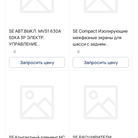
SE АВТ.ВЫКЛ. MVS1 630A
SE Compact Изолирующие
50KA 3P ЭЛЕКТР.
межфазные экраны для
УПРАВЛЕНИЕ
шасси с задним
СТАЦИОНАРНЫЙ С
присоединением (3шт.)
0
0
РАСЦЕПИТЕЛЕМ ETA6G
Запросить цену
Запросить цену
SE Контактный элемент NC
SE РАСШИРИТЕЛИ