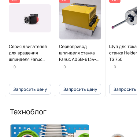
ХИТ
ХИТ
ХИТ
Серия двигателей
Сервопривод
Щуп для ток
для вращения
шпинделя станка
станка Heide
шпинделя Fanuc
Fanuc A06B-6134-
TS 750
Beta iI
H202#A
0
0
0
Запросить цену
Запросить цену
Запросить
Техноблог