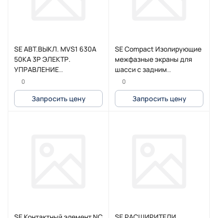
SE АВТ.ВЫКЛ. MVS1 630A
SE Compact Изолирующие
50KA 3P ЭЛЕКТР.
межфазные экраны для
УПРАВЛЕНИЕ
шасси с задним
СТАЦИОНАРНЫЙ С
присоединением (3шт.)
0
0
РАСЦЕПИТЕЛЕМ ETA6G
Запросить цену
Запросить цену
SE Контактный элемент NC
SE РАСШИРИТЕЛИ