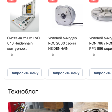
ХИТ
ХИТ
ХИТ
Система УЧПУ TNC
Угловой энкодер
Угловой энк
640 Heidenhain
ROC 2000 серии
RON 786 / RO
контурное
HEIDENHAIN
RPN 886 сер
управление для
HEIDENHAIN
0
0
0
фрезерных и
фрезерно-токарных
станков
Запросить цену
Запросить цену
Запросить
Техноблог