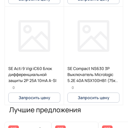
SE Acti 9 Vigi iC60 Блок
SE Compact NS630 3P
дифференциальной
Выключатель Micrologic
защиты 2P 25A 10mA A-SI
5.2E 40A NSX100HB1 (75кА
при 690B)
0
0
Запросить цену
Запросить цену
Лучшие предложения