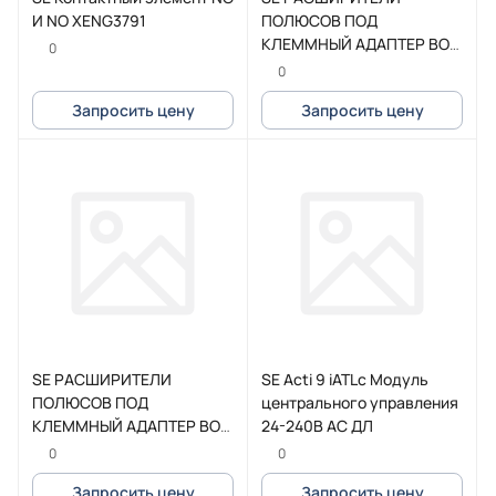
И NO XENG3791
ПОЛЮСОВ ПОД
КЛЕММНЫЙ АДАПТЕР BOX
0
3P TeSys G115-225
0
Запросить цену
Запросить цену
SE РАСШИРИТЕЛИ
SE Acti 9 iATLc Модуль
ПОЛЮСОВ ПОД
центрального управления
КЛЕММНЫЙ АДАПТЕР BOX
24-240В АС ДЛ
3P TeSys G265-500
0
0
Запросить цену
Запросить цену