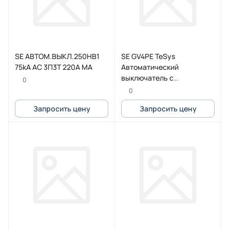
SE АВТОМ.ВЫКЛ.250HB1
SE GV4PE TeSys
75kA AC 3П3Т 220A MA
Автоматический
выключатель с
0
комбинированным
0
расцепителем 50A 100kA
Запросить цену
Запросить цену
зажим Everlink