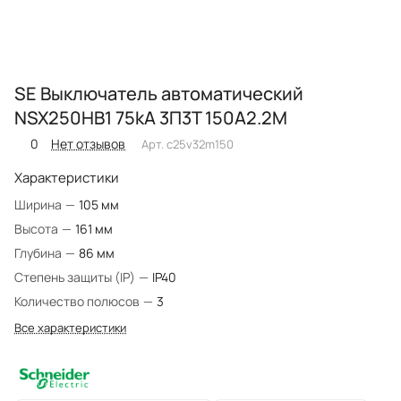
SE Выключатель автоматический
NSX250HB1 75kA 3П3Т 150A2.2M
0
Нет отзывов
Арт.
c25v32m150
Характеристики
Ширина
—
105 мм
Высота
—
161 мм
Глубина
—
86 мм
Степень защиты (IP)
—
IP40
Количество полюсов
—
3
Все характеристики