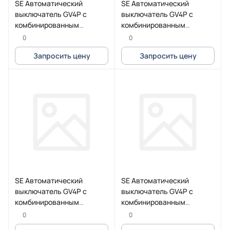
SE Автоматический
SE Автоматический
выключатель GV4P с
выключатель GV4P с
комбинированным
комбинированным
расцепителем 115A 25kA
расцепителем 25A 50kA
0
0
зажим под кольцевой
зажим Everlink
Запросить цену
Запросить цену
наконечник
SE Автоматический
SE Автоматический
выключатель GV4P с
выключатель GV4P с
комбинированным
комбинированным
расцепителем 7A 50kA
расцепителем 80A 25kA
0
0
зажим Everlink
зажим под кольцевой