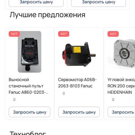
Запросить цену
Запросить цену
наконечник
Лучшие предложения
ХИТ
ХИТ
ХИТ
Выносной
Сервомотор A06B-
Угловой энк
станочный пульт
2063-B103 Fanuc
RON 200 сер
Fanuc A860-0203-
HEIDENHAIN
0
T013
0
0
Запросить цену
Запросить цену
Запросить
Техноблог