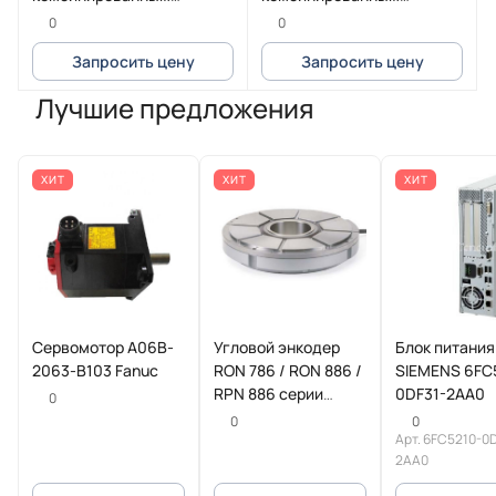
расцепителем 7A 50kA
расцепителем 80A 25kA
0
0
зажим Everlink
зажим под кольцевой
Запросить цену
Запросить цену
наконечник
Лучшие предложения
ХИТ
ХИТ
ХИТ
Сервомотор A06B-
Угловой энкодер
Блок питания
2063-B103 Fanuc
RON 786 / RON 886 /
SIEMENS 6FC
RPN 886 серии
0DF31-2AA0
0
HEIDENHAIN
0
0
Арт.
6FC5210-0D
2AA0