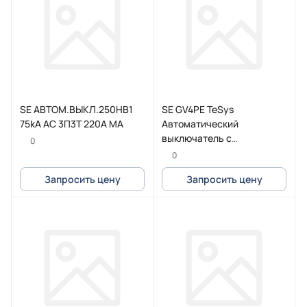
SE АВТОМ.ВЫКЛ.250HB1
SE GV4PE TeSys
75kA AC 3П3Т 220A MA
Автоматический
выключатель с
0
комбинированным
0
расцепителем 50A 100kA
Запросить цену
Запросить цену
зажим Everlink