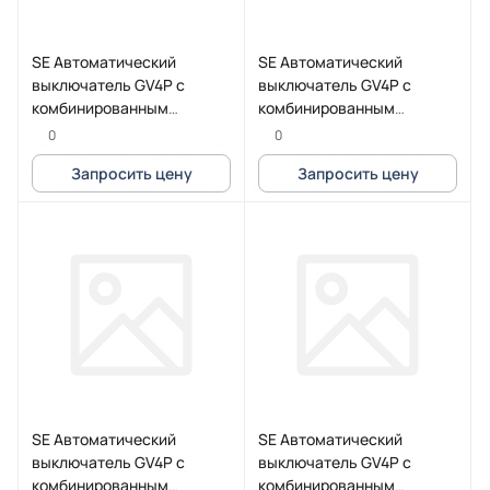
SE Автоматический
SE Автоматический
выключатель GV4P с
выключатель GV4P с
комбинированным
комбинированным
расцепителем 115A 25kA
расцепителем 25A 50kA
0
0
зажим под кольцевой
зажим Everlink
Запросить цену
Запросить цену
наконечник
SE Автоматический
SE Автоматический
выключатель GV4P с
выключатель GV4P с
комбинированным
комбинированным