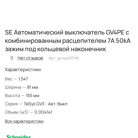
SE Автоматический выключатель GV4PE с
комбинированным расцепителем 7A 50kA
зажим под кольцевой наконечник
0
Нет отзывов
Арт.
gv4pe07n6
Характеристики
Вес
—
1,547
Ширина
—
81 мм
Высота
—
155 мм
Серия
—
TeSys GV3 - Авт. Выкл
Объем (м3)
—
0,004141
Все характеристики