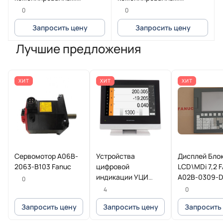
расцепителем 7A 50kA
расцепителем 80A 25kA
0
0
зажим Everlink
зажим под кольцевой
Запросить цену
Запросить цену
наконечник
Лучшие предложения
ХИТ
ХИТ
ХИТ
Сервомотор A06B-
Устройства
Дисплей Бло
2063-B103 Fanuc
цифровой
LCD\MDi 7,2 
индикации УЦИ
A02B-0309-
0
POSITIP 8016
4
0
Heidenhain
Запросить цену
Запросить цену
Запросить