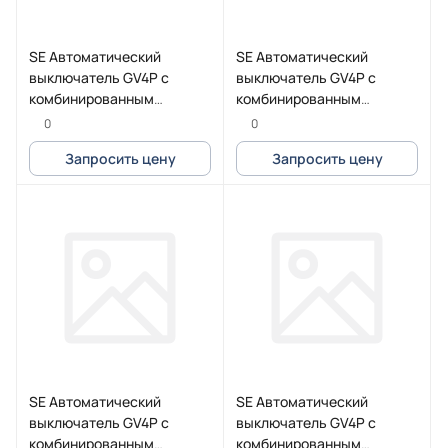
SE Автоматический
SE Автоматический
выключатель GV4P с
выключатель GV4P с
комбинированным
комбинированным
расцепителем 115A 25kA
расцепителем 25A 50kA
0
0
зажим под кольцевой
зажим Everlink
Запросить цену
Запросить цену
наконечник
SE Автоматический
SE Автоматический
выключатель GV4P с
выключатель GV4P с
комбинированным
комбинированным