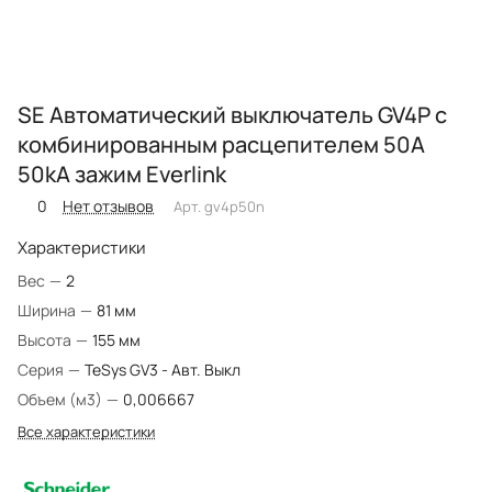
SE Автоматический выключатель GV4P с
комбинированным расцепителем 50A
50kA зажим Everlink
0
Нет отзывов
Арт.
gv4p50n
Характеристики
Вес
—
2
Ширина
—
81 мм
Высота
—
155 мм
Серия
—
TeSys GV3 - Авт. Выкл
Объем (м3)
—
0,006667
Все характеристики