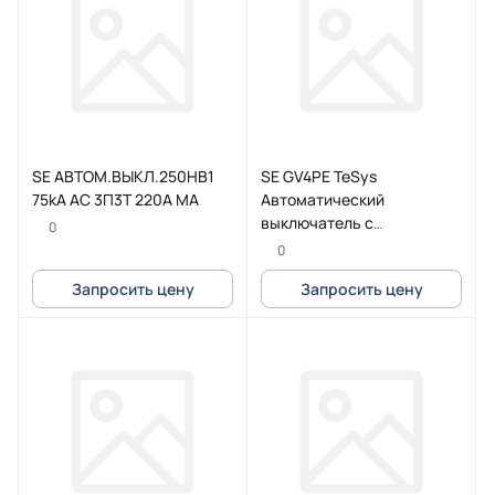
SE АВТОМ.ВЫКЛ.250HB1
SE GV4PE TeSys
75kA AC 3П3Т 220A MA
Автоматический
выключатель с
0
комбинированным
0
расцепителем 50A 100kA
Запросить цену
Запросить цену
зажим Everlink