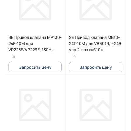
SE Привод клапана MP130-
SE Привод клапана MB10-
24F-10M для
24T-10M для VB601R, ~24В
VP228E/VP229E, 130Н,
упр.2-поз каб.10м
~24В упр.3-поз, каб.10м
0
0
Запросить цену
Запросить цену