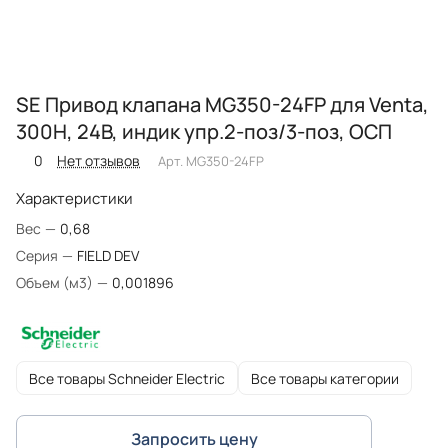
SE Привод клапана MG350-24FP для Venta,
300Н, 24В, индик упр.2-поз/3-поз, ОСП
0
Нет отзывов
Арт.
MG350-24FP
Характеристики
Вес
—
0,68
Серия
—
FIELD DEV
Объем (м3)
—
0,001896
Все товары Schneider Electric
Все товары категории
Запросить цену