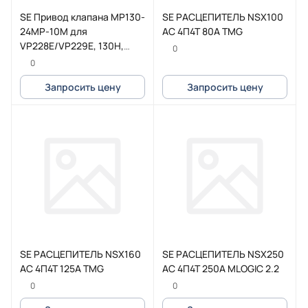
SE Привод клапана MP130-
SE РАСЦЕПИТЕЛЬ NSX100
24MP-10M для
AC 4П4Т 80A TMG
VP228E/VP229E, 130Н,
0
~24В упр.0-10В ОСП
0
каб.10м
Запросить цену
Запросить цену
SE РАСЦЕПИТЕЛЬ NSX160
SE РАСЦЕПИТЕЛЬ NSX250
AC 4П4Т 125A TMG
AC 4П4Т 250A MLOGIC 2.2
0
0