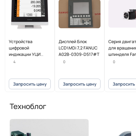
Устройства
Дисплей Блок
Серия двига
цифровой
LCD\MDi 7,2 FANUC
для вращени
индикации УЦИ
A02B-0309-D517#T
шпинделя Fa
POSITIP 8016
Beta iI
4
0
0
Heidenhain
Запросить цену
Запросить цену
Запросить
Техноблог